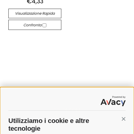
€4,33
Visualizzazione Rapida
Confronta
SPEDIZIONI
Utilizziamo i cookie e altre
Conti
COSTI DI SPEDIZIONE
tecnologie
TEMPI DI SPEDIZIONE