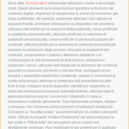
POLITICA DI RESO
Noi e altre
15 terze parti
selezionate utilizziamo cookie e tecnologie
simili. Questi strumenti sono essenziali per garantire la fruizione dei
contenuti digitali, migliorare la navigazione e, previo tuo consenso, per
scopi pubblicitari. Ad esempio, potremmo utilizzare i tuoi dati per le
POLICY
seguenti finalità: archiviare informazioni su dispositivo e/o accedervi,
utilizzare dati limitati per la selezione della pubblicità, creare profili per
PRIVACY POLICY
la pubblicità personalizzata, utilizzare profili per la selezione di
pubblicità personalizzata, creare profili per la personalizzazione dei
COOKIE POLICY
contenuti, utilizzare profili per la selezione di contenuti personalizzati,
PAGAMENTI SICURI
misurare le prestazioni degli annunci, misurare le prestazioni dei
contenuti, comprendere il pubblico attraverso statistiche o la
combinazione di dati provenienti da fonti diverse, sviluppare e
migliorare i servizi, utilizzare dati limitati per la selezione dei contenuti,
AZIENDA
garantire la sicurezza, prevenire e rilevare frodi, correggere errori,
erogare e presentare pubblicità e contenuto, salvare e comunicare le
CHI SIAMO
scelte sulla privacy, abbinare e combinare dati provenienti da altre
fonti di dati, collegare diversi dispositivi, identificare i dispositivi in
MARCHI TRATTATI
base alle informazioni trasmesse automaticamente, utilizzare dati di
CONDOMINI
geolocalizzazione precisi, riconoscere i dispositivi in base a
informazioni richieste attivamente. Puoi liberamente prestare, rifiutare
o revocare il tuo consenso senza incorrere in limitazioni sostanziali.
Cliccando su "Accetta cookie," acconsenti all'uso di cookie e strumenti
simili. Utilizza il pulsante "Gestisci Preferenze" per personalizzare le
tue scelte o "Rifiuta tutto" per proseguire senza cookie non
Bonifico
strettamente necessari. Puoi modificare le tue preferenze in qualsiasi