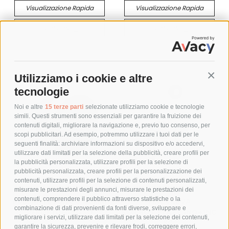
Visualizzazione Rapida
Visualizzazione Rapida
Confronta
Confronta
Utilizziamo i cookie e altre
Conti
tecnologie
Noi e altre
15 terze parti
selezionate utilizziamo cookie e tecnologie
simili. Questi strumenti sono essenziali per garantire la fruizione dei
contenuti digitali, migliorare la navigazione e, previo tuo consenso, per
scopi pubblicitari. Ad esempio, potremmo utilizzare i tuoi dati per le
seguenti finalità: archiviare informazioni su dispositivo e/o accedervi,
utilizzare dati limitati per la selezione della pubblicità, creare profili per
la pubblicità personalizzata, utilizzare profili per la selezione di
pubblicità personalizzata, creare profili per la personalizzazione dei
contenuti, utilizzare profili per la selezione di contenuti personalizzati,
misurare le prestazioni degli annunci, misurare le prestazioni dei
contenuti, comprendere il pubblico attraverso statistiche o la
PULSANTE FUNGO 40MM
FINEC.LEVA
combinazione di dati provenienti da fonti diverse, sviluppare e
VERDE LUMINOSO
REG.ROT.PLAST.1NO+1NC
migliorare i servizi, utilizzare dati limitati per la selezione dei contenuti,
SC.
Marchio: LOVATO
garantire la sicurezza, prevenire e rilevare frodi, correggere errori,