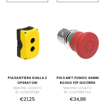
PULSANTIERA GIALLA 2
PULS.MET.FUNGO 40MM
OPERATORI
ROSSO P/P ISO13850
Marchio: LOVATO
Marchio: LOVATO
ID: LOVLPZP2A5
ID: LOVLPSB6744
€21,25
€34,88