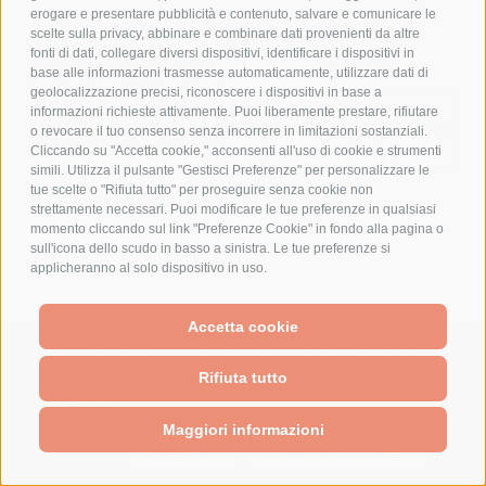
ID: LOVLPCBL6143
Marchio: LOVATO
erogare e presentare pubblicità e contenuto, salvare e comunicare le
ID: LOVKNF1S11
€27,74
scelte sulla privacy, abbinare e combinare dati provenienti da altre
fonti di dati, collegare diversi dispositivi, identificare i dispositivi in
€38,45
base alle informazioni trasmesse automaticamente, utilizzare dati di
Visualizzazione Rapida
geolocalizzazione precisi, riconoscere i dispositivi in base a
Visualizzazione Rapida
informazioni richieste attivamente. Puoi liberamente prestare, rifiutare
Confronta
o revocare il tuo consenso senza incorrere in limitazioni sostanziali.
Confronta
Cliccando su "Accetta cookie," acconsenti all'uso di cookie e strumenti
simili. Utilizza il pulsante "Gestisci Preferenze" per personalizzare le
tue scelte o "Rifiuta tutto" per proseguire senza cookie non
strettamente necessari. Puoi modificare le tue preferenze in qualsiasi
momento cliccando sul link "Preferenze Cookie" in fondo alla pagina o
sull'icona dello scudo in basso a sinistra. Le tue preferenze si
1
2
3
4
5
6
applicheranno al solo dispositivo in uso.
Accetta cookie
We use cookies (and other similar technologies) to collect data
to improve your shopping experience.
By using our website,
Rifiuta tutto
you're agreeing to the collection of data as described in our
Privacy Policy
.
Maggiori informazioni
Settings
Reject all
Accept All Cookies