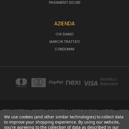
PAGAMENTI SICURI
AZIENDA
CHI SIAMO
MARCHI TRATTATI
CONDOMINI
Bonifico
Bancario
SPESA ELETTRICA SOCIETA CONSORTILE A RESPONSABILITA LIMITATA - VIALE
MILANOFIORI, STRADA 4 - PALAZZO A5 20057, ASSAGO MILANO - PARTITA IVA
We use cookies (and other similar technologies) to collect data
E CODICE FISCALE: 08699710961
to improve your shopping experience.
By using our website,
you're agreeing to the collection of data as described in our