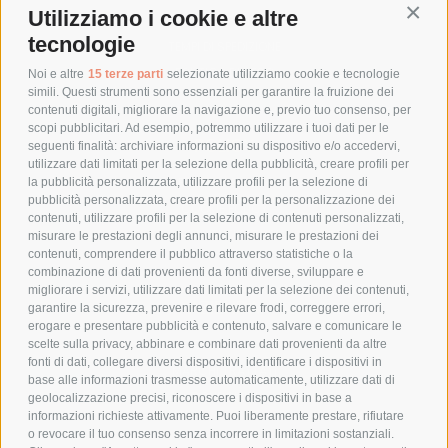
Utilizziamo i cookie e altre
Conti
COSTI DI SPEDIZIONE
tecnologie
TEMPI DI SPEDIZIONE
POLITICA DI RESO
Noi e altre
15 terze parti
selezionate utilizziamo cookie e tecnologie
simili. Questi strumenti sono essenziali per garantire la fruizione dei
contenuti digitali, migliorare la navigazione e, previo tuo consenso, per
scopi pubblicitari. Ad esempio, potremmo utilizzare i tuoi dati per le
POLICY
seguenti finalità: archiviare informazioni su dispositivo e/o accedervi,
utilizzare dati limitati per la selezione della pubblicità, creare profili per
PRIVACY POLICY
la pubblicità personalizzata, utilizzare profili per la selezione di
pubblicità personalizzata, creare profili per la personalizzazione dei
COOKIE POLICY
contenuti, utilizzare profili per la selezione di contenuti personalizzati,
PAGAMENTI SICURI
misurare le prestazioni degli annunci, misurare le prestazioni dei
contenuti, comprendere il pubblico attraverso statistiche o la
combinazione di dati provenienti da fonti diverse, sviluppare e
migliorare i servizi, utilizzare dati limitati per la selezione dei contenuti,
AZIENDA
garantire la sicurezza, prevenire e rilevare frodi, correggere errori,
erogare e presentare pubblicità e contenuto, salvare e comunicare le
CHI SIAMO
scelte sulla privacy, abbinare e combinare dati provenienti da altre
fonti di dati, collegare diversi dispositivi, identificare i dispositivi in
MARCHI TRATTATI
base alle informazioni trasmesse automaticamente, utilizzare dati di
CONDOMINI
geolocalizzazione precisi, riconoscere i dispositivi in base a
informazioni richieste attivamente. Puoi liberamente prestare, rifiutare
o revocare il tuo consenso senza incorrere in limitazioni sostanziali.