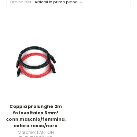
Ordina per:
Coppia prolunghe 2m
fotovoltaico 6mm²
conn.maschio/femmina,
colore rosso/nero
Marchio: FANTON