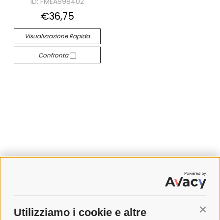
ID: FMEA998402
€36,75
Visualizzazione Rapida
Confronta
SPEDIZIONI
Utilizziamo i cookie e altre
Conti
COSTI DI SPEDIZIONE