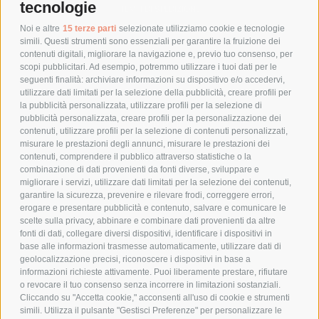
tecnologie
TEMPI DI SPEDIZIONE
POLITICA DI RESO
Noi e altre
15 terze parti
selezionate utilizziamo cookie e tecnologie
simili. Questi strumenti sono essenziali per garantire la fruizione dei
contenuti digitali, migliorare la navigazione e, previo tuo consenso, per
scopi pubblicitari. Ad esempio, potremmo utilizzare i tuoi dati per le
POLICY
seguenti finalità: archiviare informazioni su dispositivo e/o accedervi,
utilizzare dati limitati per la selezione della pubblicità, creare profili per
PRIVACY POLICY
la pubblicità personalizzata, utilizzare profili per la selezione di
pubblicità personalizzata, creare profili per la personalizzazione dei
COOKIE POLICY
contenuti, utilizzare profili per la selezione di contenuti personalizzati,
PAGAMENTI SICURI
misurare le prestazioni degli annunci, misurare le prestazioni dei
contenuti, comprendere il pubblico attraverso statistiche o la
combinazione di dati provenienti da fonti diverse, sviluppare e
migliorare i servizi, utilizzare dati limitati per la selezione dei contenuti,
AZIENDA
garantire la sicurezza, prevenire e rilevare frodi, correggere errori,
erogare e presentare pubblicità e contenuto, salvare e comunicare le
CHI SIAMO
scelte sulla privacy, abbinare e combinare dati provenienti da altre
fonti di dati, collegare diversi dispositivi, identificare i dispositivi in
MARCHI TRATTATI
base alle informazioni trasmesse automaticamente, utilizzare dati di
CONDOMINI
geolocalizzazione precisi, riconoscere i dispositivi in base a
informazioni richieste attivamente. Puoi liberamente prestare, rifiutare
o revocare il tuo consenso senza incorrere in limitazioni sostanziali.
Cliccando su "Accetta cookie," acconsenti all'uso di cookie e strumenti
simili. Utilizza il pulsante "Gestisci Preferenze" per personalizzare le