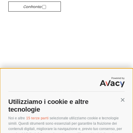
Confronta
SPEDIZIONI
Utilizziamo i cookie e altre
Conti
COSTI DI SPEDIZIONE
tecnologie
TEMPI DI SPEDIZIONE
POLITICA DI RESO
Noi e altre
15 terze parti
selezionate utilizziamo cookie e tecnologie
simili. Questi strumenti sono essenziali per garantire la fruizione dei
contenuti digitali, migliorare la navigazione e, previo tuo consenso, per