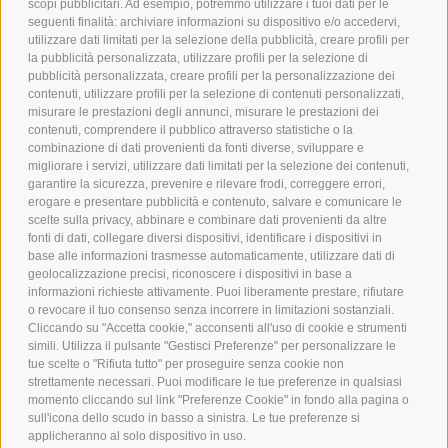
scopi pubblicitari. Ad esempio, potremmo utilizzare i tuoi dati per le
POLICY
seguenti finalità: archiviare informazioni su dispositivo e/o accedervi,
utilizzare dati limitati per la selezione della pubblicità, creare profili per
PRIVACY POLICY
la pubblicità personalizzata, utilizzare profili per la selezione di
pubblicità personalizzata, creare profili per la personalizzazione dei
COOKIE POLICY
contenuti, utilizzare profili per la selezione di contenuti personalizzati,
PAGAMENTI SICURI
misurare le prestazioni degli annunci, misurare le prestazioni dei
contenuti, comprendere il pubblico attraverso statistiche o la
combinazione di dati provenienti da fonti diverse, sviluppare e
migliorare i servizi, utilizzare dati limitati per la selezione dei contenuti,
AZIENDA
garantire la sicurezza, prevenire e rilevare frodi, correggere errori,
erogare e presentare pubblicità e contenuto, salvare e comunicare le
CHI SIAMO
scelte sulla privacy, abbinare e combinare dati provenienti da altre
fonti di dati, collegare diversi dispositivi, identificare i dispositivi in
MARCHI TRATTATI
base alle informazioni trasmesse automaticamente, utilizzare dati di
CONDOMINI
geolocalizzazione precisi, riconoscere i dispositivi in base a
informazioni richieste attivamente. Puoi liberamente prestare, rifiutare
o revocare il tuo consenso senza incorrere in limitazioni sostanziali.
Cliccando su "Accetta cookie," acconsenti all'uso di cookie e strumenti
simili. Utilizza il pulsante "Gestisci Preferenze" per personalizzare le
tue scelte o "Rifiuta tutto" per proseguire senza cookie non
Bonifico
strettamente necessari. Puoi modificare le tue preferenze in qualsiasi
Bancario
momento cliccando sul link "Preferenze Cookie" in fondo alla pagina o
sull'icona dello scudo in basso a sinistra. Le tue preferenze si
applicheranno al solo dispositivo in uso.