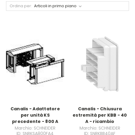
Ordina per:
Canalis - Adattatore
Canalis - Chiusura
per unità KS
estremità per KBB - 40
precedente - 800 A
A - ricambio
Marchio: SCHNEIDER
Marchio: SCHNEIDER
ID: SNRKSA800FA4
ID: SNRKBB40AF