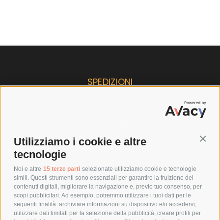
SPEDIZIONI
COSTI DI SPEDIZIONE
TEMPI DI SPEDIZIONE
POLITICA DI RESO
Utilizziamo i cookie e altre
Conti
tecnologie
POLICY
Noi e altre
15 terze parti
selezionate utilizziamo cookie e tecnologie
simili. Questi strumenti sono essenziali per garantire la fruizione dei
PRIVACY POLICY
contenuti digitali, migliorare la navigazione e, previo tuo consenso, per
COOKIE POLICY
scopi pubblicitari. Ad esempio, potremmo utilizzare i tuoi dati per le
seguenti finalità: archiviare informazioni su dispositivo e/o accedervi,
PAGAMENTI SICURI
utilizzare dati limitati per la selezione della pubblicità, creare profili per