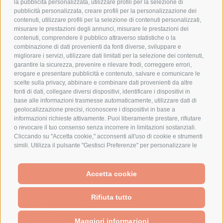
la pubblicità personalizzata, utilizzare profili per la selezione di
pubblicità personalizzata, creare profili per la personalizzazione dei
AZIENDA
contenuti, utilizzare profili per la selezione di contenuti personalizzati,
misurare le prestazioni degli annunci, misurare le prestazioni dei
contenuti, comprendere il pubblico attraverso statistiche o la
CHI SIAMO
combinazione di dati provenienti da fonti diverse, sviluppare e
MARCHI TRATTATI
migliorare i servizi, utilizzare dati limitati per la selezione dei contenuti,
garantire la sicurezza, prevenire e rilevare frodi, correggere errori,
CONDOMINI
erogare e presentare pubblicità e contenuto, salvare e comunicare le
scelte sulla privacy, abbinare e combinare dati provenienti da altre
fonti di dati, collegare diversi dispositivi, identificare i dispositivi in
base alle informazioni trasmesse automaticamente, utilizzare dati di
geolocalizzazione precisi, riconoscere i dispositivi in base a
Bonifico
informazioni richieste attivamente. Puoi liberamente prestare, rifiutare
Bancario
o revocare il tuo consenso senza incorrere in limitazioni sostanziali.
Cliccando su "Accetta cookie," acconsenti all'uso di cookie e strumenti
simili. Utilizza il pulsante "Gestisci Preferenze" per personalizzare le
tue scelte o "Rifiuta tutto" per proseguire senza cookie non
strettamente necessari. Puoi modificare le tue preferenze in qualsiasi
SPESA ELETTRICA SOCIETA CONSORTILE A RESPONSABILITA LIMITATA - VIALE
momento cliccando sul link "Preferenze Cookie" in fondo alla pagina o
Accetta cookie
MILANOFIORI, STRADA 4 - PALAZZO A5 20057, ASSAGO MILANO - PARTITA IVA
sull'icona dello scudo in basso a sinistra. Le tue preferenze si
We use cookies (and other similar technologies) to collect data
E CODICE FISCALE: 08699710961
applicheranno al solo dispositivo in uso.
to improve your shopping experience.
By using our website,
Rifiuta tutto
you're agreeing to the collection of data as described in our
Privacy Policy
.
Powered by
BigCommerce
Created by
Lone Star Templates
Maggiori informazioni