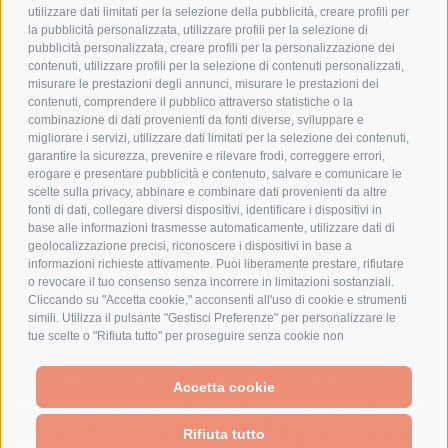
PAGAMENTI SICURI
utilizzare dati limitati per la selezione della pubblicità, creare profili per
la pubblicità personalizzata, utilizzare profili per la selezione di
pubblicità personalizzata, creare profili per la personalizzazione dei
contenuti, utilizzare profili per la selezione di contenuti personalizzati,
AZIENDA
misurare le prestazioni degli annunci, misurare le prestazioni dei
contenuti, comprendere il pubblico attraverso statistiche o la
CHI SIAMO
combinazione di dati provenienti da fonti diverse, sviluppare e
migliorare i servizi, utilizzare dati limitati per la selezione dei contenuti,
MARCHI TRATTATI
garantire la sicurezza, prevenire e rilevare frodi, correggere errori,
CONDOMINI
erogare e presentare pubblicità e contenuto, salvare e comunicare le
scelte sulla privacy, abbinare e combinare dati provenienti da altre
fonti di dati, collegare diversi dispositivi, identificare i dispositivi in
base alle informazioni trasmesse automaticamente, utilizzare dati di
geolocalizzazione precisi, riconoscere i dispositivi in base a
informazioni richieste attivamente. Puoi liberamente prestare, rifiutare
Bonifico
o revocare il tuo consenso senza incorrere in limitazioni sostanziali.
Bancario
Cliccando su "Accetta cookie," acconsenti all'uso di cookie e strumenti
simili. Utilizza il pulsante "Gestisci Preferenze" per personalizzare le
tue scelte o "Rifiuta tutto" per proseguire senza cookie non
strettamente necessari. Puoi modificare le tue preferenze in qualsiasi
momento cliccando sul link "Preferenze Cookie" in fondo alla pagina o
SPESA ELETTRICA SOCIETA CONSORTILE A RESPONSABILITA LIMITATA - VIALE
Accetta cookie
sull'icona dello scudo in basso a sinistra. Le tue preferenze si
MILANOFIORI, STRADA 4 - PALAZZO A5 20057, ASSAGO MILANO - PARTITA IVA
We use cookies (and other similar technologies) to collect data
applicheranno al solo dispositivo in uso.
E CODICE FISCALE: 08699710961
to improve your shopping experience.
By using our website,
Rifiuta tutto
you're agreeing to the collection of data as described in our