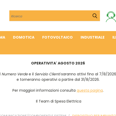
Cerca
IMA
DOMOTICA
FOTOVOLTAICO
INDUSTRIALE
I
OPERATIVITA' AGOSTO 2026
Il
Numero Verde
e il
Servizio Clienti
saranno attivi fino al 7/8/202
e torneranno operativi a partire dal 31/8/2026.
Per maggiori informazioni consulta
questa pagina
.
Il Team di Spesa Elettrica
 COMUNICAZIONE/COMPONENTI E SISTEMI
DISPOSITIVO PER IMPIANT