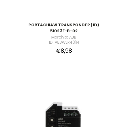
PORTACHIAVI TRANSPONDER (ID)
51023F-B-02
Marchio: ABB
ID: ABBWLR401N
€8,98