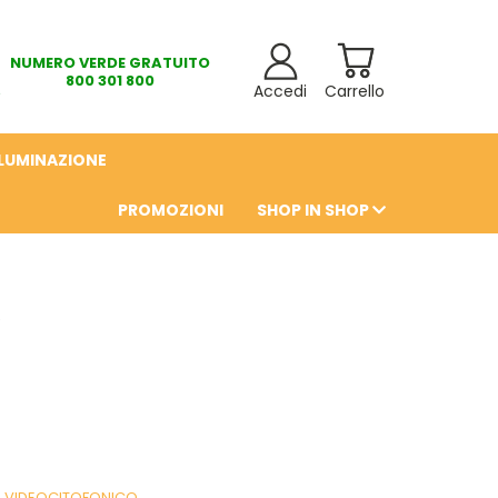
NUMERO VERDE GRATUITO
800 301 800
Accedi
Carrello
LLUMINAZIONE
PROMOZIONI
SHOP IN SHOP
6
O VIDEOCITOFONICO