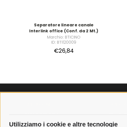
Separatore lineare canale
Interlink office (Conf. da 2 Mt.)
Marchio: BTICINO
ID: BTI120009
€26,84
SPEDIZIONI
POLICY
COSTI DI SPEDIZIONE
PRIVACY P
TEMPI DI SPEDIZIONE
COOKIE PO
Utilizziamo i cookie e altre tecnologie