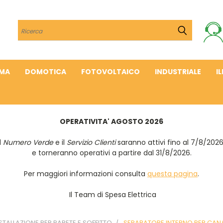
Cerca
IMA
DOMOTICA
FOTOVOLTAICO
INDUSTRIALE
I
OPERATIVITA' AGOSTO 2026
Il
Numero Verde
e il
Servizio Clienti
saranno attivi fino al 7/8/202
e torneranno operativi a partire dal 31/8/2026.
Per maggiori informazioni consulta
questa pagina
.
Il Team di Spesa Elettrica
NSTALLAZIONE PER PARETE E SOFFITTO
SEPARATORE INTERNO PER CANAL