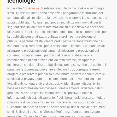
tecnologie
TEMPI DI SPEDIZIONE
POLITICA DI RESO
Noi e altre
15 terze parti
selezionate utilizziamo cookie e tecnologie
simili. Questi strumenti sono essenziali per garantire la fruizione dei
contenuti digitali, migliorare la navigazione e, previo tuo consenso, per
scopi pubblicitari. Ad esempio, potremmo utilizzare i tuoi dati per le
POLICY
seguenti finalità: archiviare informazioni su dispositivo e/o accedervi,
utilizzare dati limitati per la selezione della pubblicità, creare profili per
PRIVACY POLICY
la pubblicità personalizzata, utilizzare profili per la selezione di
pubblicità personalizzata, creare profili per la personalizzazione dei
COOKIE POLICY
contenuti, utilizzare profili per la selezione di contenuti personalizzati,
PAGAMENTI SICURI
misurare le prestazioni degli annunci, misurare le prestazioni dei
contenuti, comprendere il pubblico attraverso statistiche o la
combinazione di dati provenienti da fonti diverse, sviluppare e
migliorare i servizi, utilizzare dati limitati per la selezione dei contenuti,
AZIENDA
garantire la sicurezza, prevenire e rilevare frodi, correggere errori,
erogare e presentare pubblicità e contenuto, salvare e comunicare le
CHI SIAMO
scelte sulla privacy, abbinare e combinare dati provenienti da altre
fonti di dati, collegare diversi dispositivi, identificare i dispositivi in
MARCHI TRATTATI
base alle informazioni trasmesse automaticamente, utilizzare dati di
CONDOMINI
geolocalizzazione precisi, riconoscere i dispositivi in base a
informazioni richieste attivamente. Puoi liberamente prestare, rifiutare
o revocare il tuo consenso senza incorrere in limitazioni sostanziali.
Cliccando su "Accetta cookie," acconsenti all'uso di cookie e strumenti
simili. Utilizza il pulsante "Gestisci Preferenze" per personalizzare le
tue scelte o "Rifiuta tutto" per proseguire senza cookie non