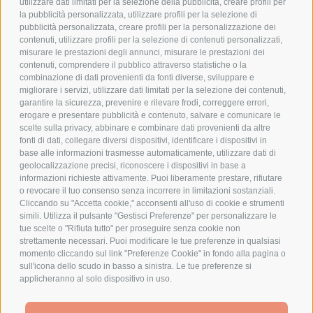
utilizzare dati limitati per la selezione della pubblicità, creare profili per
PRIVACY POLICY
la pubblicità personalizzata, utilizzare profili per la selezione di
pubblicità personalizzata, creare profili per la personalizzazione dei
COOKIE POLICY
contenuti, utilizzare profili per la selezione di contenuti personalizzati,
PAGAMENTI SICURI
misurare le prestazioni degli annunci, misurare le prestazioni dei
contenuti, comprendere il pubblico attraverso statistiche o la
combinazione di dati provenienti da fonti diverse, sviluppare e
migliorare i servizi, utilizzare dati limitati per la selezione dei contenuti,
AZIENDA
garantire la sicurezza, prevenire e rilevare frodi, correggere errori,
erogare e presentare pubblicità e contenuto, salvare e comunicare le
CHI SIAMO
scelte sulla privacy, abbinare e combinare dati provenienti da altre
fonti di dati, collegare diversi dispositivi, identificare i dispositivi in
MARCHI TRATTATI
base alle informazioni trasmesse automaticamente, utilizzare dati di
CONDOMINI
geolocalizzazione precisi, riconoscere i dispositivi in base a
informazioni richieste attivamente. Puoi liberamente prestare, rifiutare
o revocare il tuo consenso senza incorrere in limitazioni sostanziali.
Cliccando su "Accetta cookie," acconsenti all'uso di cookie e strumenti
simili. Utilizza il pulsante "Gestisci Preferenze" per personalizzare le
tue scelte o "Rifiuta tutto" per proseguire senza cookie non
Bonifico
strettamente necessari. Puoi modificare le tue preferenze in qualsiasi
Bancario
momento cliccando sul link "Preferenze Cookie" in fondo alla pagina o
sull'icona dello scudo in basso a sinistra. Le tue preferenze si
applicheranno al solo dispositivo in uso.