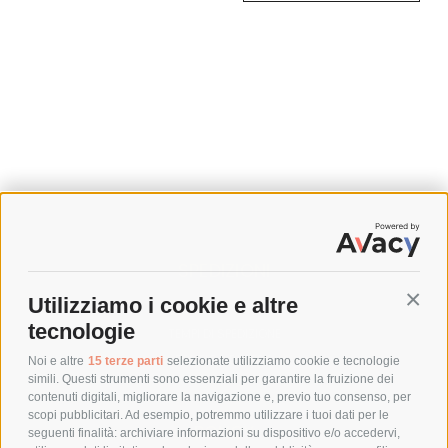
SPEDIZIONI
Utilizziamo i cookie e altre
Conti
COSTI DI SPEDIZIONE
tecnologie
TEMPI DI SPEDIZIONE
POLITICA DI RESO
Noi e altre
15 terze parti
selezionate utilizziamo cookie e tecnologie
simili. Questi strumenti sono essenziali per garantire la fruizione dei
contenuti digitali, migliorare la navigazione e, previo tuo consenso, per
scopi pubblicitari. Ad esempio, potremmo utilizzare i tuoi dati per le
POLICY
seguenti finalità: archiviare informazioni su dispositivo e/o accedervi,