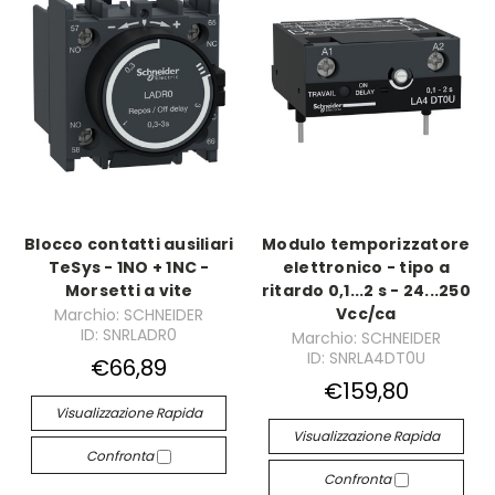
Blocco contatti ausiliari
Modulo temporizzatore
TeSys - 1NO + 1NC -
elettronico - tipo a
Morsetti a vite
ritardo 0,1...2 s - 24...250
Vcc/ca
Marchio: SCHNEIDER
ID: SNRLADR0
Marchio: SCHNEIDER
ID: SNRLA4DT0U
€66,89
€159,80
Visualizzazione Rapida
Visualizzazione Rapida
Confronta
Confronta