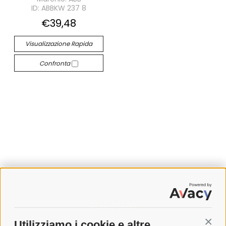
ID: ABBKW 237 8
€39,48
Visualizzazione Rapida
Confronta
SPEDIZIONI
Utilizziamo i cookie e altre
Conti
COSTI DI SPEDIZIONE