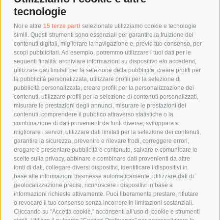
tecnologie
TEMPI DI SPEDIZIONE
POLITICA DI RESO
Noi e altre
15 terze parti
selezionate utilizziamo cookie e tecnologie
simili. Questi strumenti sono essenziali per garantire la fruizione dei
contenuti digitali, migliorare la navigazione e, previo tuo consenso, per
scopi pubblicitari. Ad esempio, potremmo utilizzare i tuoi dati per le
POLICY
seguenti finalità: archiviare informazioni su dispositivo e/o accedervi,
utilizzare dati limitati per la selezione della pubblicità, creare profili per
PRIVACY POLICY
la pubblicità personalizzata, utilizzare profili per la selezione di
pubblicità personalizzata, creare profili per la personalizzazione dei
COOKIE POLICY
contenuti, utilizzare profili per la selezione di contenuti personalizzati,
PAGAMENTI SICURI
misurare le prestazioni degli annunci, misurare le prestazioni dei
contenuti, comprendere il pubblico attraverso statistiche o la
combinazione di dati provenienti da fonti diverse, sviluppare e
migliorare i servizi, utilizzare dati limitati per la selezione dei contenuti,
AZIENDA
garantire la sicurezza, prevenire e rilevare frodi, correggere errori,
erogare e presentare pubblicità e contenuto, salvare e comunicare le
CHI SIAMO
scelte sulla privacy, abbinare e combinare dati provenienti da altre
fonti di dati, collegare diversi dispositivi, identificare i dispositivi in
MARCHI TRATTATI
base alle informazioni trasmesse automaticamente, utilizzare dati di
CONDOMINI
geolocalizzazione precisi, riconoscere i dispositivi in base a
informazioni richieste attivamente. Puoi liberamente prestare, rifiutare
o revocare il tuo consenso senza incorrere in limitazioni sostanziali.
Cliccando su "Accetta cookie," acconsenti all'uso di cookie e strumenti