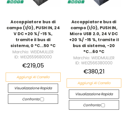
Accoppiatore bus di
Accoppiatore bus di
campo (I/O), PUSH IN, 24
campo (I/O), PUSH IN,
V DC +20 %/ -15 %,
Micro USB 2.0, 24 V DC
tramite il bus di
+20 %/ -15 %, tramite il
sistema, 0 °C...50 °C
bus di sistema, -20
°C...60 °C
Marchio: WEIDMULLER
ID: WEI2659680000
Marchio: WEIDMULLER
ID: WEI2566380000
€219,05
€380,21
Aggiungi Al Carrello
Aggiungi Al Carrello
Visualizzazione Rapida
Visualizzazione Rapida
Confronta
Confronta