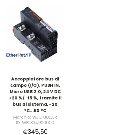
Accoppiatore bus di
campo (I/O), PUSH IN,
Micro USB 2.0, 24 V DC
+20 %/ -15 %, tramite il
bus di sistema, -20
°C...60 °C
Marchio: WEIDMULLER
ID: WEI1334920000
€345,50