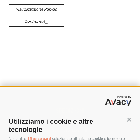
Visualizzazione Rapida
Confronta
SPEDIZIONI
Utilizziamo i cookie e altre
Conti
COSTI DI SPEDIZIONE
tecnologie
TEMPI DI SPEDIZIONE
POLITICA DI RESO
Noi e altre
15 terze parti
selezionate utilizziamo cookie e tecnologie