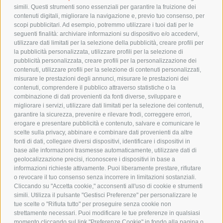
simili. Questi strumenti sono essenziali per garantire la fruizione dei
contenuti digitali, migliorare la navigazione e, previo tuo consenso, per
scopi pubblicitari. Ad esempio, potremmo utilizzare i tuoi dati per le
POLICY
seguenti finalità: archiviare informazioni su dispositivo e/o accedervi,
utilizzare dati limitati per la selezione della pubblicità, creare profili per
PRIVACY POLICY
la pubblicità personalizzata, utilizzare profili per la selezione di
pubblicità personalizzata, creare profili per la personalizzazione dei
COOKIE POLICY
contenuti, utilizzare profili per la selezione di contenuti personalizzati,
PAGAMENTI SICURI
misurare le prestazioni degli annunci, misurare le prestazioni dei
contenuti, comprendere il pubblico attraverso statistiche o la
combinazione di dati provenienti da fonti diverse, sviluppare e
migliorare i servizi, utilizzare dati limitati per la selezione dei contenuti,
AZIENDA
garantire la sicurezza, prevenire e rilevare frodi, correggere errori,
erogare e presentare pubblicità e contenuto, salvare e comunicare le
CHI SIAMO
scelte sulla privacy, abbinare e combinare dati provenienti da altre
fonti di dati, collegare diversi dispositivi, identificare i dispositivi in
MARCHI TRATTATI
base alle informazioni trasmesse automaticamente, utilizzare dati di
CONDOMINI
geolocalizzazione precisi, riconoscere i dispositivi in base a
informazioni richieste attivamente. Puoi liberamente prestare, rifiutare
o revocare il tuo consenso senza incorrere in limitazioni sostanziali.
Cliccando su "Accetta cookie," acconsenti all'uso di cookie e strumenti
simili. Utilizza il pulsante "Gestisci Preferenze" per personalizzare le
tue scelte o "Rifiuta tutto" per proseguire senza cookie non
Bonifico
strettamente necessari. Puoi modificare le tue preferenze in qualsiasi
Bancario
momento cliccando sul link "Preferenze Cookie" in fondo alla pagina o