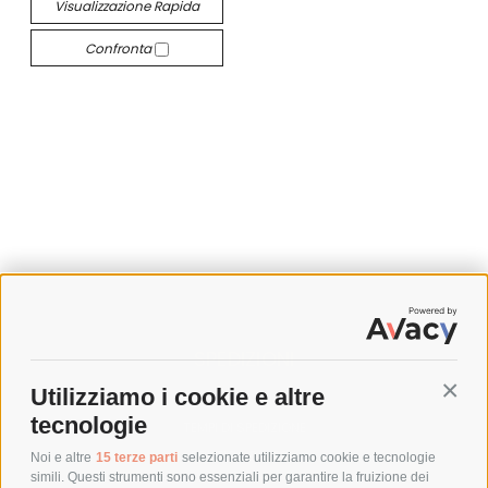
Visualizzazione Rapida
Confronta
SPEDIZIONI
Utilizziamo i cookie e altre
Conti
COSTI DI SPEDIZIONE
tecnologie
TEMPI DI SPEDIZIONE
POLITICA DI RESO
Noi e altre
15 terze parti
selezionate utilizziamo cookie e tecnologie
simili. Questi strumenti sono essenziali per garantire la fruizione dei