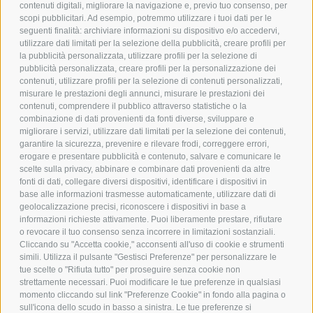
contenuti digitali, migliorare la navigazione e, previo tuo consenso, per
scopi pubblicitari. Ad esempio, potremmo utilizzare i tuoi dati per le
POLICY
seguenti finalità: archiviare informazioni su dispositivo e/o accedervi,
utilizzare dati limitati per la selezione della pubblicità, creare profili per
PRIVACY POLICY
la pubblicità personalizzata, utilizzare profili per la selezione di
pubblicità personalizzata, creare profili per la personalizzazione dei
COOKIE POLICY
contenuti, utilizzare profili per la selezione di contenuti personalizzati,
PAGAMENTI SICURI
misurare le prestazioni degli annunci, misurare le prestazioni dei
contenuti, comprendere il pubblico attraverso statistiche o la
combinazione di dati provenienti da fonti diverse, sviluppare e
migliorare i servizi, utilizzare dati limitati per la selezione dei contenuti,
AZIENDA
garantire la sicurezza, prevenire e rilevare frodi, correggere errori,
erogare e presentare pubblicità e contenuto, salvare e comunicare le
CHI SIAMO
scelte sulla privacy, abbinare e combinare dati provenienti da altre
fonti di dati, collegare diversi dispositivi, identificare i dispositivi in
MARCHI TRATTATI
base alle informazioni trasmesse automaticamente, utilizzare dati di
CONDOMINI
geolocalizzazione precisi, riconoscere i dispositivi in base a
informazioni richieste attivamente. Puoi liberamente prestare, rifiutare
o revocare il tuo consenso senza incorrere in limitazioni sostanziali.
Cliccando su "Accetta cookie," acconsenti all'uso di cookie e strumenti
simili. Utilizza il pulsante "Gestisci Preferenze" per personalizzare le
tue scelte o "Rifiuta tutto" per proseguire senza cookie non
Bonifico
strettamente necessari. Puoi modificare le tue preferenze in qualsiasi
Bancario
momento cliccando sul link "Preferenze Cookie" in fondo alla pagina o
sull'icona dello scudo in basso a sinistra. Le tue preferenze si