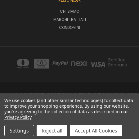
CHI SIAMO
MARCHI TRATTATI
CONDOMINI
Bonifico
Bancario
SPESA ELETTRICA SOCIETA CONSORTILE A RESPONSABILITA LIMITATA - VIALE
MILANOFIORI, STRADA 4 - PALAZZO A5 20057, ASSAGO MILANO - PARTITA IVA
We use cookies (and other similar technologies) to collect data
E CODICE FISCALE: 08699710961
to improve your shopping experience.
By using our website,
you're agreeing to the collection of data as described in our
Privacy Policy
.
Powered by
BigCommerce
Created by
Lone Star Templates
© 2026 Spesa Elettrica
Settings
Reject all
Accept All Cookies