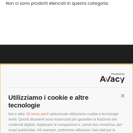
Non ci sono prodotti elencati in questa categoria.
SPEDIZIONI
COSTI DI SPEDIZIONE
TEMPI DI SPEDIZIONE
POLITICA DI RESO
Utilizziamo i cookie e altre
Conti
tecnologie
POLICY
Noi e altre
15 terze parti
selezionate utilizziamo cookie e tecnologie
simili. Questi strumenti sono essenziali per garantire la fruizione dei
contenuti digitali, migliorare la navigazione e, previo tuo consenso, per
PRIVACY POLICY
scopi pubblicitari. Ad esempio, potremmo utilizzare i tuoi dati per le