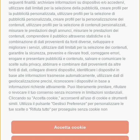
COOKIE POLICY
seguenti finalità: archiviare informazioni su dispositivo e/o accedervi,
PAGAMENTI SICURI
utilizzare dati limitati per la selezione della pubblicità, creare profili per
la pubblicità personalizzata, utilizzare profili per la selezione di
pubblicità personalizzata, creare profili per la personalizzazione dei
contenuti, utilizzare profili per la selezione di contenuti personalizzati,
AZIENDA
misurare le prestazioni degli annunci, misurare le prestazioni dei
contenuti, comprendere il pubblico attraverso statistiche o la
combinazione di dati provenienti da fonti diverse, sviluppare e
CHI SIAMO
migliorare i servizi, utilizzare dati limitati per la selezione dei contenuti,
MARCHI TRATTATI
garantire la sicurezza, prevenire e rilevare frodi, correggere errori,
CONDOMINI
erogare e presentare pubblicità e contenuto, salvare e comunicare le
scelte sulla privacy, abbinare e combinare dati provenienti da altre
fonti di dati, collegare diversi dispositivi, identificare i dispositivi in
base alle informazioni trasmesse automaticamente, utilizzare dati di
geolocalizzazione precisi, riconoscere i dispositivi in base a
informazioni richieste attivamente. Puoi liberamente prestare, rifiutare
Bonifico
o revocare il tuo consenso senza incorrere in limitazioni sostanziali.
Bancario
Cliccando su "Accetta cookie," acconsenti all'uso di cookie e strumenti
simili. Utilizza il pulsante "Gestisci Preferenze" per personalizzare le
tue scelte o "Rifiuta tutto" per proseguire senza cookie non
strettamente necessari. Puoi modificare le tue preferenze in qualsiasi
momento cliccando sul link "Preferenze Cookie" in fondo alla pagina o
SPESA ELETTRICA SOCIETA CONSORTILE A RESPONSABILITA LIMITATA - VIALE
sull'icona dello scudo in basso a sinistra. Le tue preferenze si
Accetta cookie
MILANOFIORI, STRADA 4 - PALAZZO A5 20057, ASSAGO MILANO - PARTITA IVA
We use cookies (and other similar technologies) to collect data
applicheranno al solo dispositivo in uso.
E CODICE FISCALE: 08699710961
to improve your shopping experience.
By using our website,