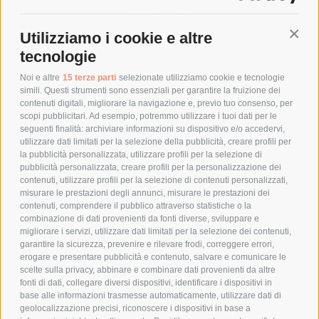
SPEDIZIONI
Utilizziamo i cookie e altre
Conti
COSTI DI SPEDIZIONE
tecnologie
TEMPI DI SPEDIZIONE
POLITICA DI RESO
Noi e altre
15 terze parti
selezionate utilizziamo cookie e tecnologie
simili. Questi strumenti sono essenziali per garantire la fruizione dei
contenuti digitali, migliorare la navigazione e, previo tuo consenso, per
scopi pubblicitari. Ad esempio, potremmo utilizzare i tuoi dati per le
POLICY
seguenti finalità: archiviare informazioni su dispositivo e/o accedervi,
utilizzare dati limitati per la selezione della pubblicità, creare profili per
PRIVACY POLICY
la pubblicità personalizzata, utilizzare profili per la selezione di
pubblicità personalizzata, creare profili per la personalizzazione dei
COOKIE POLICY
contenuti, utilizzare profili per la selezione di contenuti personalizzati,
PAGAMENTI SICURI
misurare le prestazioni degli annunci, misurare le prestazioni dei
contenuti, comprendere il pubblico attraverso statistiche o la
combinazione di dati provenienti da fonti diverse, sviluppare e
migliorare i servizi, utilizzare dati limitati per la selezione dei contenuti,
AZIENDA
garantire la sicurezza, prevenire e rilevare frodi, correggere errori,
erogare e presentare pubblicità e contenuto, salvare e comunicare le
CHI SIAMO
scelte sulla privacy, abbinare e combinare dati provenienti da altre
fonti di dati, collegare diversi dispositivi, identificare i dispositivi in
MARCHI TRATTATI
base alle informazioni trasmesse automaticamente, utilizzare dati di
CONDOMINI
geolocalizzazione precisi, riconoscere i dispositivi in base a