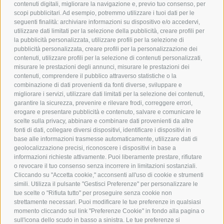
contenuti digitali, migliorare la navigazione e, previo tuo consenso, per
scopi pubblicitari. Ad esempio, potremmo utilizzare i tuoi dati per le
POLICY
seguenti finalità: archiviare informazioni su dispositivo e/o accedervi,
utilizzare dati limitati per la selezione della pubblicità, creare profili per
PRIVACY POLICY
la pubblicità personalizzata, utilizzare profili per la selezione di
pubblicità personalizzata, creare profili per la personalizzazione dei
COOKIE POLICY
contenuti, utilizzare profili per la selezione di contenuti personalizzati,
PAGAMENTI SICURI
misurare le prestazioni degli annunci, misurare le prestazioni dei
contenuti, comprendere il pubblico attraverso statistiche o la
combinazione di dati provenienti da fonti diverse, sviluppare e
migliorare i servizi, utilizzare dati limitati per la selezione dei contenuti,
AZIENDA
garantire la sicurezza, prevenire e rilevare frodi, correggere errori,
erogare e presentare pubblicità e contenuto, salvare e comunicare le
CHI SIAMO
scelte sulla privacy, abbinare e combinare dati provenienti da altre
fonti di dati, collegare diversi dispositivi, identificare i dispositivi in
MARCHI TRATTATI
base alle informazioni trasmesse automaticamente, utilizzare dati di
CONDOMINI
geolocalizzazione precisi, riconoscere i dispositivi in base a
informazioni richieste attivamente. Puoi liberamente prestare, rifiutare
o revocare il tuo consenso senza incorrere in limitazioni sostanziali.
Cliccando su "Accetta cookie," acconsenti all'uso di cookie e strumenti
simili. Utilizza il pulsante "Gestisci Preferenze" per personalizzare le
tue scelte o "Rifiuta tutto" per proseguire senza cookie non
Bonifico
strettamente necessari. Puoi modificare le tue preferenze in qualsiasi
Bancario
momento cliccando sul link "Preferenze Cookie" in fondo alla pagina o
sull'icona dello scudo in basso a sinistra. Le tue preferenze si