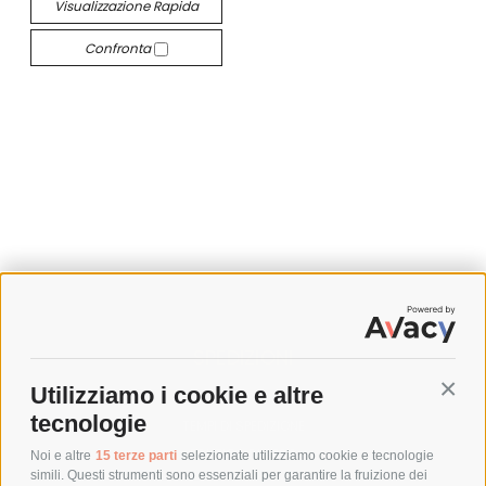
Visualizzazione Rapida
Confronta
SPEDIZIONI
Utilizziamo i cookie e altre
Conti
COSTI DI SPEDIZIONE
tecnologie
TEMPI DI SPEDIZIONE
POLITICA DI RESO
Noi e altre
15 terze parti
selezionate utilizziamo cookie e tecnologie
simili. Questi strumenti sono essenziali per garantire la fruizione dei