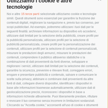
Utilizziamo i cookie e altre
Conti
COSTI DI SPEDIZIONE
tecnologie
TEMPI DI SPEDIZIONE
POLITICA DI RESO
Noi e altre
15 terze parti
selezionate utilizziamo cookie e tecnologie
simili. Questi strumenti sono essenziali per garantire la fruizione dei
contenuti digitali, migliorare la navigazione e, previo tuo consenso, per
scopi pubblicitari. Ad esempio, potremmo utilizzare i tuoi dati per le
POLICY
seguenti finalità: archiviare informazioni su dispositivo e/o accedervi,
utilizzare dati limitati per la selezione della pubblicità, creare profili per
PRIVACY POLICY
la pubblicità personalizzata, utilizzare profili per la selezione di
pubblicità personalizzata, creare profili per la personalizzazione dei
COOKIE POLICY
contenuti, utilizzare profili per la selezione di contenuti personalizzati,
PAGAMENTI SICURI
misurare le prestazioni degli annunci, misurare le prestazioni dei
contenuti, comprendere il pubblico attraverso statistiche o la
combinazione di dati provenienti da fonti diverse, sviluppare e
migliorare i servizi, utilizzare dati limitati per la selezione dei contenuti,
AZIENDA
garantire la sicurezza, prevenire e rilevare frodi, correggere errori,
erogare e presentare pubblicità e contenuto, salvare e comunicare le
CHI SIAMO
scelte sulla privacy, abbinare e combinare dati provenienti da altre
fonti di dati, collegare diversi dispositivi, identificare i dispositivi in
MARCHI TRATTATI
base alle informazioni trasmesse automaticamente, utilizzare dati di
CONDOMINI
geolocalizzazione precisi, riconoscere i dispositivi in base a
informazioni richieste attivamente. Puoi liberamente prestare, rifiutare
o revocare il tuo consenso senza incorrere in limitazioni sostanziali.
Cliccando su "Accetta cookie," acconsenti all'uso di cookie e strumenti