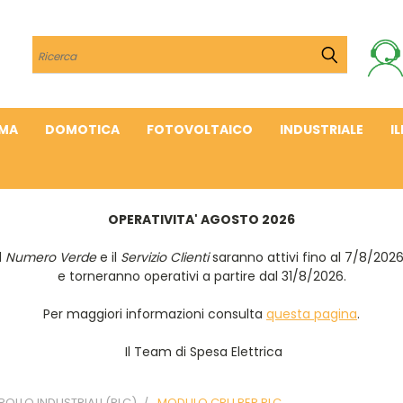
Cerca
IMA
DOMOTICA
FOTOVOLTAICO
INDUSTRIALE
I
OPERATIVITA' AGOSTO 2026
Il
Numero Verde
e il
Servizio Clienti
saranno attivi fino al 7/8/202
e torneranno operativi a partire dal 31/8/2026.
Per maggiori informazioni consulta
questa pagina
.
Il Team di Spesa Elettrica
ROLLO INDUSTRIALI (PLC)
MODULO CPU PER PLC