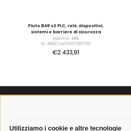
Pluto B46 v2 PLC, relè, dispositivi,
sistemi e barriere di sicurezza
Marchio: ABB
ID: ABB2TLA020070R1700
€2 433,91
SPEDIZIONI
POLICY
COSTI DI SPEDIZIONE
PRIVACY P
TEMPI DI SPEDIZIONE
COOKIE PO
Utilizziamo i cookie e altre tecnologie