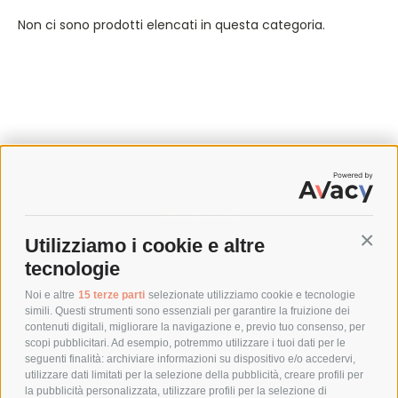
Non ci sono prodotti elencati in questa categoria.
SPEDIZIONI
Utilizziamo i cookie e altre
Conti
COSTI DI SPEDIZIONE
tecnologie
TEMPI DI SPEDIZIONE
POLITICA DI RESO
Noi e altre
15 terze parti
selezionate utilizziamo cookie e tecnologie
simili. Questi strumenti sono essenziali per garantire la fruizione dei
contenuti digitali, migliorare la navigazione e, previo tuo consenso, per
scopi pubblicitari. Ad esempio, potremmo utilizzare i tuoi dati per le
POLICY
seguenti finalità: archiviare informazioni su dispositivo e/o accedervi,
utilizzare dati limitati per la selezione della pubblicità, creare profili per
PRIVACY POLICY
la pubblicità personalizzata, utilizzare profili per la selezione di