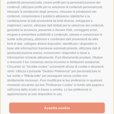
pubblicità personalizzata, creare profili per la personalizzazione dei
COOKIE POLICY
contenuti, utilizzare profili per la selezione di contenuti personalizzati,
PAGAMENTI SICURI
misurare le prestazioni degli annunci, misurare le prestazioni dei
contenuti, comprendere il pubblico attraverso statistiche o la
combinazione di dati provenienti da fonti diverse, sviluppare e
migliorare i servizi, utilizzare dati limitati per la selezione dei contenuti,
AZIENDA
garantire la sicurezza, prevenire e rilevare frodi, correggere errori,
erogare e presentare pubblicità e contenuto, salvare e comunicare le
CHI SIAMO
scelte sulla privacy, abbinare e combinare dati provenienti da altre
fonti di dati, collegare diversi dispositivi, identificare i dispositivi in
MARCHI TRATTATI
base alle informazioni trasmesse automaticamente, utilizzare dati di
CONDOMINI
geolocalizzazione precisi, riconoscere i dispositivi in base a
informazioni richieste attivamente. Puoi liberamente prestare, rifiutare
o revocare il tuo consenso senza incorrere in limitazioni sostanziali.
Cliccando su "Accetta cookie," acconsenti all'uso di cookie e strumenti
simili. Utilizza il pulsante "Gestisci Preferenze" per personalizzare le
tue scelte o "Rifiuta tutto" per proseguire senza cookie non
Bonifico
strettamente necessari. Puoi modificare le tue preferenze in qualsiasi
Bancario
momento cliccando sul link "Preferenze Cookie" in fondo alla pagina o
sull'icona dello scudo in basso a sinistra. Le tue preferenze si
applicheranno al solo dispositivo in uso.
SPESA ELETTRICA SOCIETA CONSORTILE A RESPONSABILITA LIMITATA - VIALE
Accetta cookie
MILANOFIORI, STRADA 4 - PALAZZO A5 20057, ASSAGO MILANO - PARTITA IVA
We use cookies (and other similar technologies) to collect data