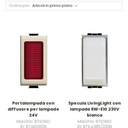
Ordina per:
Portalampada con
Specula LivingLight con
diffusore per lampade
lampada 5W-E10 230V
24V
bianca
Marchio: BTICINO
Marchio: BTICINO
ID: BTIA5060R
ID: BTIL4385/230B