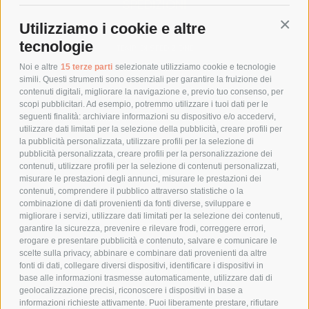
SPEDIZIONI
Utilizziamo i cookie e altre
Conti
COSTI DI SPEDIZIONE
tecnologie
TEMPI DI SPEDIZIONE
POLITICA DI RESO
Noi e altre
15 terze parti
selezionate utilizziamo cookie e tecnologie
simili. Questi strumenti sono essenziali per garantire la fruizione dei
contenuti digitali, migliorare la navigazione e, previo tuo consenso, per
scopi pubblicitari. Ad esempio, potremmo utilizzare i tuoi dati per le
POLICY
seguenti finalità: archiviare informazioni su dispositivo e/o accedervi,
utilizzare dati limitati per la selezione della pubblicità, creare profili per
PRIVACY POLICY
la pubblicità personalizzata, utilizzare profili per la selezione di
pubblicità personalizzata, creare profili per la personalizzazione dei
COOKIE POLICY
contenuti, utilizzare profili per la selezione di contenuti personalizzati,
PAGAMENTI SICURI
misurare le prestazioni degli annunci, misurare le prestazioni dei
contenuti, comprendere il pubblico attraverso statistiche o la
combinazione di dati provenienti da fonti diverse, sviluppare e
migliorare i servizi, utilizzare dati limitati per la selezione dei contenuti,
AZIENDA
garantire la sicurezza, prevenire e rilevare frodi, correggere errori,
erogare e presentare pubblicità e contenuto, salvare e comunicare le
CHI SIAMO
scelte sulla privacy, abbinare e combinare dati provenienti da altre
fonti di dati, collegare diversi dispositivi, identificare i dispositivi in
MARCHI TRATTATI
base alle informazioni trasmesse automaticamente, utilizzare dati di
CONDOMINI
geolocalizzazione precisi, riconoscere i dispositivi in base a
informazioni richieste attivamente. Puoi liberamente prestare, rifiutare