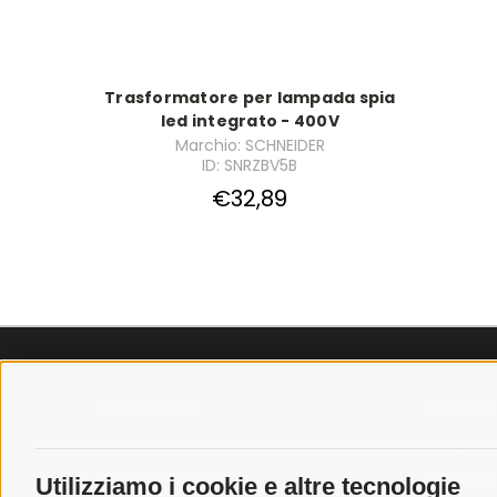
Trasformatore per lampada spia
led integrato - 400V
Marchio: SCHNEIDER
ID: SNRZBV5B
€32,89
SPEDIZIONI
POLICY
COSTI DI SPEDIZIONE
PRIVACY P
TEMPI DI SPEDIZIONE
COOKIE PO
Utilizziamo i cookie e altre tecnologie