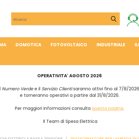
Cerca
IMA
DOMOTICA
FOTOVOLTAICO
INDUSTRIALE
I
OPERATIVITA' AGOSTO 2026
Il
Numero Verde
e il
Servizio Clienti
saranno attivi fino al 7/8/202
e torneranno operativi a partire dal 31/8/2026.
Per maggiori informazioni consulta
questa pagina
.
Il Team di Spesa Elettrica
HI ELETTRICI A BASSA TENSIONE
TRASFORMATORE PER LAMPADA DI 