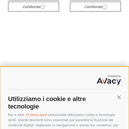
Confronta
Confronta
SPEDIZIONI
Utilizziamo i cookie e altre
Conti
COSTI DI SPEDIZIONE
tecnologie
TEMPI DI SPEDIZIONE
POLITICA DI RESO
Noi e altre
15 terze parti
selezionate utilizziamo cookie e tecnologie
simili. Questi strumenti sono essenziali per garantire la fruizione dei
contenuti digitali, migliorare la navigazione e, previo tuo consenso, per