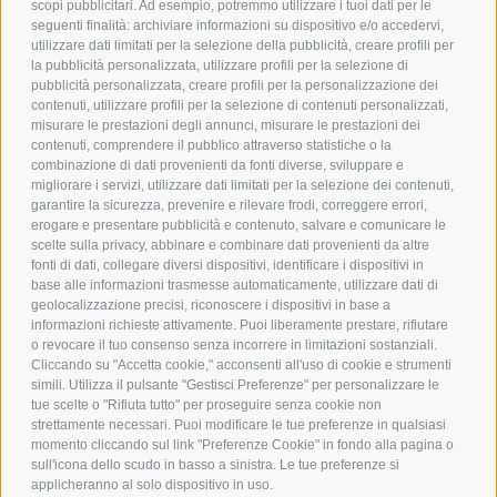
scopi pubblicitari. Ad esempio, potremmo utilizzare i tuoi dati per le
POLICY
seguenti finalità: archiviare informazioni su dispositivo e/o accedervi,
utilizzare dati limitati per la selezione della pubblicità, creare profili per
PRIVACY POLICY
la pubblicità personalizzata, utilizzare profili per la selezione di
pubblicità personalizzata, creare profili per la personalizzazione dei
COOKIE POLICY
contenuti, utilizzare profili per la selezione di contenuti personalizzati,
PAGAMENTI SICURI
misurare le prestazioni degli annunci, misurare le prestazioni dei
contenuti, comprendere il pubblico attraverso statistiche o la
combinazione di dati provenienti da fonti diverse, sviluppare e
migliorare i servizi, utilizzare dati limitati per la selezione dei contenuti,
AZIENDA
garantire la sicurezza, prevenire e rilevare frodi, correggere errori,
erogare e presentare pubblicità e contenuto, salvare e comunicare le
CHI SIAMO
scelte sulla privacy, abbinare e combinare dati provenienti da altre
fonti di dati, collegare diversi dispositivi, identificare i dispositivi in
MARCHI TRATTATI
base alle informazioni trasmesse automaticamente, utilizzare dati di
CONDOMINI
geolocalizzazione precisi, riconoscere i dispositivi in base a
informazioni richieste attivamente. Puoi liberamente prestare, rifiutare
o revocare il tuo consenso senza incorrere in limitazioni sostanziali.
Cliccando su "Accetta cookie," acconsenti all'uso di cookie e strumenti
simili. Utilizza il pulsante "Gestisci Preferenze" per personalizzare le
tue scelte o "Rifiuta tutto" per proseguire senza cookie non
Bonifico
strettamente necessari. Puoi modificare le tue preferenze in qualsiasi
Bancario
momento cliccando sul link "Preferenze Cookie" in fondo alla pagina o
sull'icona dello scudo in basso a sinistra. Le tue preferenze si
applicheranno al solo dispositivo in uso.