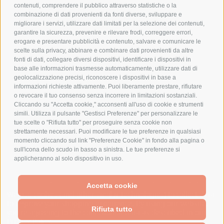
contenuti, comprendere il pubblico attraverso statistiche o la
combinazione di dati provenienti da fonti diverse, sviluppare e
migliorare i servizi, utilizzare dati limitati per la selezione dei contenuti,
AZIENDA
garantire la sicurezza, prevenire e rilevare frodi, correggere errori,
erogare e presentare pubblicità e contenuto, salvare e comunicare le
CHI SIAMO
scelte sulla privacy, abbinare e combinare dati provenienti da altre
fonti di dati, collegare diversi dispositivi, identificare i dispositivi in
MARCHI TRATTATI
base alle informazioni trasmesse automaticamente, utilizzare dati di
CONDOMINI
geolocalizzazione precisi, riconoscere i dispositivi in base a
informazioni richieste attivamente. Puoi liberamente prestare, rifiutare
o revocare il tuo consenso senza incorrere in limitazioni sostanziali.
Cliccando su "Accetta cookie," acconsenti all'uso di cookie e strumenti
simili. Utilizza il pulsante "Gestisci Preferenze" per personalizzare le
tue scelte o "Rifiuta tutto" per proseguire senza cookie non
Bonifico
strettamente necessari. Puoi modificare le tue preferenze in qualsiasi
Bancario
momento cliccando sul link "Preferenze Cookie" in fondo alla pagina o
sull'icona dello scudo in basso a sinistra. Le tue preferenze si
applicheranno al solo dispositivo in uso.
SPESA ELETTRICA SOCIETA CONSORTILE A RESPONSABILITA LIMITATA - VIALE
Accetta cookie
MILANOFIORI, STRADA 4 - PALAZZO A5 20057, ASSAGO MILANO - PARTITA IVA
We use cookies (and other similar technologies) to collect data
E CODICE FISCALE: 08699710961
to improve your shopping experience.
By using our website,
Rifiuta tutto
you're agreeing to the collection of data as described in our
Privacy Policy
.
Powered by
BigCommerce