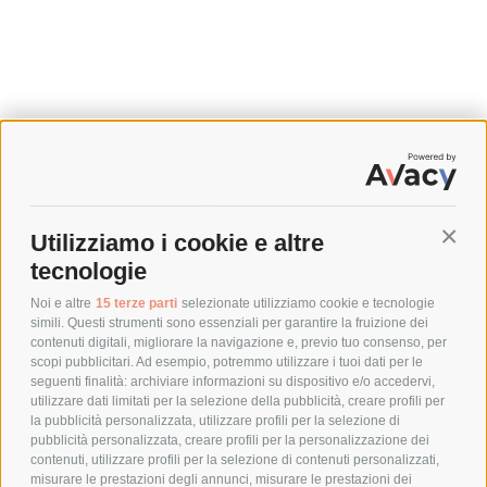
SPEDIZIONI
Utilizziamo i cookie e altre
Conti
COSTI DI SPEDIZIONE
tecnologie
TEMPI DI SPEDIZIONE
POLITICA DI RESO
Noi e altre
15 terze parti
selezionate utilizziamo cookie e tecnologie
simili. Questi strumenti sono essenziali per garantire la fruizione dei
contenuti digitali, migliorare la navigazione e, previo tuo consenso, per
scopi pubblicitari. Ad esempio, potremmo utilizzare i tuoi dati per le
POLICY
seguenti finalità: archiviare informazioni su dispositivo e/o accedervi,
utilizzare dati limitati per la selezione della pubblicità, creare profili per
PRIVACY POLICY
la pubblicità personalizzata, utilizzare profili per la selezione di
pubblicità personalizzata, creare profili per la personalizzazione dei
COOKIE POLICY
contenuti, utilizzare profili per la selezione di contenuti personalizzati,
PAGAMENTI SICURI
misurare le prestazioni degli annunci, misurare le prestazioni dei