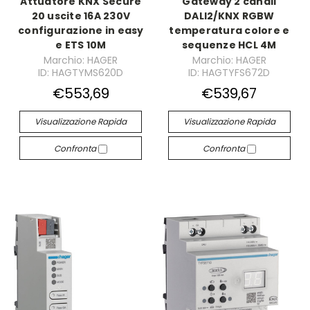
Attuatore KNX Secure
Gateway 2 canali
20 uscite 16A 230V
DALI2/KNX RGBW
configurazione in easy
temperatura colore e
e ETS 10M
sequenze HCL 4M
Marchio: HAGER
Marchio: HAGER
ID: HAGTYMS620D
ID: HAGTYFS672D
€553,69
€539,67
Visualizzazione Rapida
Visualizzazione Rapida
Confronta
Confronta