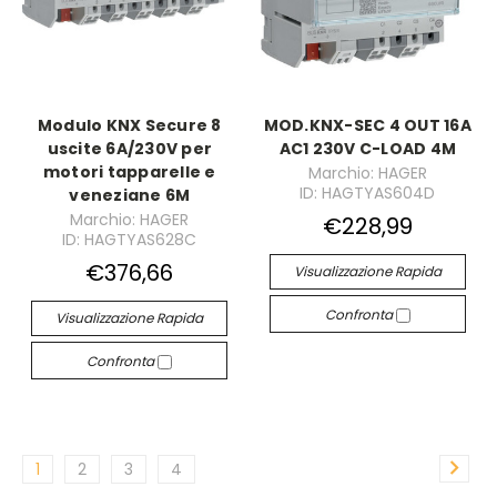
Modulo KNX Secure 8
MOD.KNX-SEC 4 OUT 16A
uscite 6A/230V per
AC1 230V C-LOAD 4M
motori tapparelle e
Marchio: HAGER
ID: HAGTYAS604D
veneziane 6M
Marchio: HAGER
€228,99
ID: HAGTYAS628C
€376,66
Visualizzazione Rapida
Confronta
Visualizzazione Rapida
Confronta
1
2
3
4