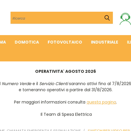
Cerca
IMA
DOMOTICA
FOTOVOLTAICO
INDUSTRIALE
I
OPERATIVITA' AGOSTO 2026
Il
Numero Verde
e il
Servizio Clienti
saranno attivi fino al 7/8/202
e torneranno operativi a partire dal 31/8/2026.
Per maggiori informazioni consulta
questa pagina
.
Il Team di Spesa Elettrica
ARME, CHIAMATA EMERGENZA E SEGNALAZIONE
SWITCH PER VIDEO PER