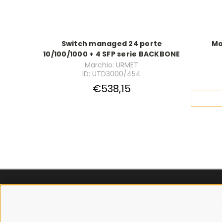
Switch managed 24 porte
Mo
10/100/1000 + 4 SFP serie BACKBONE
Marchio: URMET
ID: UTD3000/454
€538,15
SPEDIZIONI
POLICY