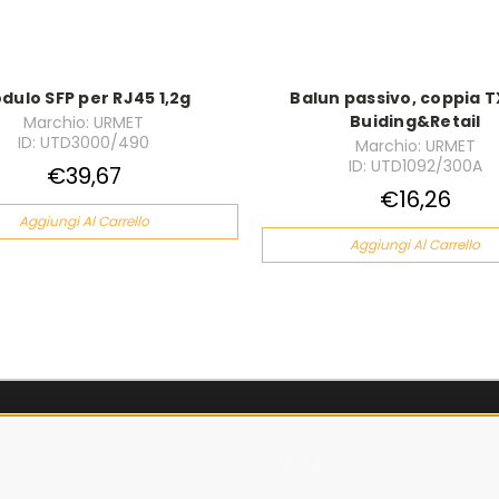
dulo SFP per RJ45 1,2g
Balun passivo, coppia T
Buiding&Retail
Marchio: URMET
ID: UTD3000/490
Marchio: URMET
ID: UTD1092/300A
€39,67
€16,26
Aggiungi Al Carrello
Aggiungi Al Carrello
AZIENDA