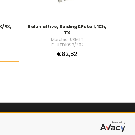
X/RX,
Balun attivo, Buiding&Retail, 1Ch,
TX
Marchio: URMET
ID: UTD1092/302
€82,62