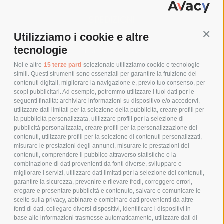
SPEDIZIONI
Utilizziamo i cookie e altre
Conti
COSTI DI SPEDIZIONE
tecnologie
TEMPI DI SPEDIZIONE
POLITICA DI RESO
Noi e altre
15 terze parti
selezionate utilizziamo cookie e tecnologie
simili. Questi strumenti sono essenziali per garantire la fruizione dei
contenuti digitali, migliorare la navigazione e, previo tuo consenso, per
scopi pubblicitari. Ad esempio, potremmo utilizzare i tuoi dati per le
POLICY
seguenti finalità: archiviare informazioni su dispositivo e/o accedervi,
utilizzare dati limitati per la selezione della pubblicità, creare profili per
PRIVACY POLICY
la pubblicità personalizzata, utilizzare profili per la selezione di
pubblicità personalizzata, creare profili per la personalizzazione dei
COOKIE POLICY
contenuti, utilizzare profili per la selezione di contenuti personalizzati,
PAGAMENTI SICURI
misurare le prestazioni degli annunci, misurare le prestazioni dei
contenuti, comprendere il pubblico attraverso statistiche o la
combinazione di dati provenienti da fonti diverse, sviluppare e
migliorare i servizi, utilizzare dati limitati per la selezione dei contenuti,
AZIENDA
garantire la sicurezza, prevenire e rilevare frodi, correggere errori,
erogare e presentare pubblicità e contenuto, salvare e comunicare le
CHI SIAMO
scelte sulla privacy, abbinare e combinare dati provenienti da altre
fonti di dati, collegare diversi dispositivi, identificare i dispositivi in
MARCHI TRATTATI
base alle informazioni trasmesse automaticamente, utilizzare dati di