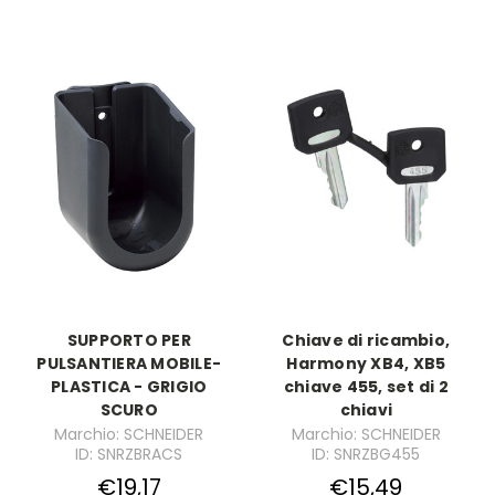
SUPPORTO PER
Chiave di ricambio,
PULSANTIERA MOBILE-
Harmony XB4, XB5
PLASTICA - GRIGIO
chiave 455, set di 2
SCURO
chiavi
Marchio: SCHNEIDER
Marchio: SCHNEIDER
ID: SNRZBRACS
ID: SNRZBG455
€19,17
€15,49