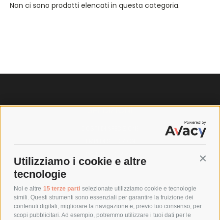
Non ci sono prodotti elencati in questa categoria.
SPEDIZIONI
COSTI DI SPEDIZIONE
TEMPI DI SPEDIZIONE
POLITICA DI RESO
Utilizziamo i cookie e altre
Conti
tecnologie
POLICY
Noi e altre
15 terze parti
selezionate utilizziamo cookie e tecnologie
simili. Questi strumenti sono essenziali per garantire la fruizione dei
contenuti digitali, migliorare la navigazione e, previo tuo consenso, per
PRIVACY POLICY
scopi pubblicitari. Ad esempio, potremmo utilizzare i tuoi dati per le