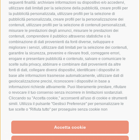
COOKIE POLICY
seguenti finalità: archiviare informazioni su dispositivo e/o accedervi,
PAGAMENTI SICURI
utilizzare dati limitati per la selezione della pubblicità, creare profili per
la pubblicità personalizzata, utilizzare profili per la selezione di
pubblicità personalizzata, creare profili per la personalizzazione dei
contenuti, utilizzare profili per la selezione di contenuti personalizzati,
AZIENDA
misurare le prestazioni degli annunci, misurare le prestazioni dei
contenuti, comprendere il pubblico attraverso statistiche o la
combinazione di dati provenienti da fonti diverse, sviluppare e
CHI SIAMO
migliorare i servizi, utilizzare dati limitati per la selezione dei contenuti,
MARCHI TRATTATI
garantire la sicurezza, prevenire e rilevare frodi, correggere errori,
CONDOMINI
erogare e presentare pubblicità e contenuto, salvare e comunicare le
scelte sulla privacy, abbinare e combinare dati provenienti da altre
fonti di dati, collegare diversi dispositivi, identificare i dispositivi in
base alle informazioni trasmesse automaticamente, utilizzare dati di
geolocalizzazione precisi, riconoscere i dispositivi in base a
informazioni richieste attivamente. Puoi liberamente prestare, rifiutare
Bonifico
o revocare il tuo consenso senza incorrere in limitazioni sostanziali.
Bancario
Cliccando su "Accetta cookie," acconsenti all'uso di cookie e strumenti
simili. Utilizza il pulsante "Gestisci Preferenze" per personalizzare le
tue scelte o "Rifiuta tutto" per proseguire senza cookie non
strettamente necessari. Puoi modificare le tue preferenze in qualsiasi
momento cliccando sul link "Preferenze Cookie" in fondo alla pagina o
SPESA ELETTRICA SOCIETA CONSORTILE A RESPONSABILITA LIMITATA - VIALE
sull'icona dello scudo in basso a sinistra. Le tue preferenze si
Accetta cookie
MILANOFIORI, STRADA 4 - PALAZZO A5 20057, ASSAGO MILANO - PARTITA IVA
We use cookies (and other similar technologies) to collect data
applicheranno al solo dispositivo in uso.
E CODICE FISCALE: 08699710961
to improve your shopping experience.
By using our website,