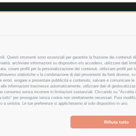
AZIENDA
OLICY
CHI SIAMO
LICY
MARCHI TRATTATI
 SICURI
CONDOMINI
li. Questi strumenti sono essenziali per garantire la fruizione dei contenuti di
alità: archiviare informazioni su dispositivo e/o accedervi, utilizzare dati limita
zata, creare profili per la personalizzazione dei contenuti, utilizzare profili per
raverso statistiche o la combinazione di dati provenienti da fonti diverse, svilu
Bonifico
ere errori, erogare e presentare pubblicità e contenuto, salvare e comunicare le
Bancario
base alle informazioni trasmesse automaticamente, utilizzare dati di geolocalizza
tuo consenso senza incorrere in limitazioni sostanziali. Cliccando su "Accetta co
ta tutto" per proseguire senza cookie non strettamente necessari. Puoi modific
o a sinistra. Le tue preferenze si applicheranno al solo dispositivo in uso.
ITA LIMITATA - VIALE MILANOFIORI, STRADA 4 - PALAZZO A5 20057, ASSAGO M
to improve your shopping experience.
By using our website, you're a
Powered by
BigCommerce
Rifiuta tutto
Created by
Lone Star Templates
© 2026 Spesa Elettrica