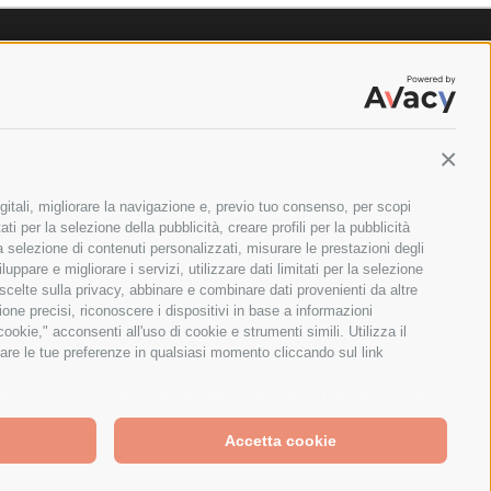
Contin
gitali, migliorare la navigazione e, previo tuo consenso, per scopi
ti per la selezione della pubblicità, creare profili per la pubblicità
 la selezione di contenuti personalizzati, misurare le prestazioni degli
ppare e migliorare i servizi, utilizzare dati limitati per la selezione
 scelte sulla privacy, abbinare e combinare dati provenienti da altre
zione precisi, riconoscere i dispositivi in base a informazioni
okie," acconsenti all'uso di cookie e strumenti simili. Utilizza il
are le tue preferenze in qualsiasi momento cliccando sul link
ILANO - PARTITA IVA E CODICE FISCALE: 08699710961
greeing to the collection of data as described in our
Privacy
Accetta cookie