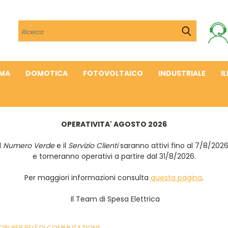
Cerca
IMA
DOMOTICA
FOTOVOLTAICO
INDUSTRIALE
I
OPERATIVITA' AGOSTO 2026
Il
Numero Verde
e il
Servizio Clienti
saranno attivi fino al 7/8/202
e torneranno operativi a partire dal 31/8/2026.
Per maggiori informazioni consulta
questa pagina
.
Il Team di Spesa Elettrica
RI PER RELÈ DI COMMUTAZIONE