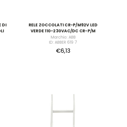
 DI
RELE ZOCCOLATI CR-P/M92V LED
LI
VERDE 110-230VAC/DC CR-P/M
Marchio: ABB
ID: ABBER 619 7
€6,13