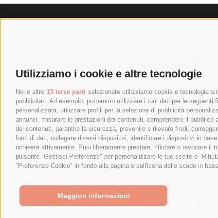
SPEDIZIONI
POLICY
COSTI DI SPEDIZIONE
PRIVACY P
TEMPI DI SPEDIZIONE
COOKIE PO
Utilizziamo i cookie e altre tecnologie
POLITICA DI RESO
PAGAMENTI
Noi e altre
15 terze parti
selezionate utilizziamo cookie e tecnologie simi
pubblicitari. Ad esempio, potremmo utilizzare i tuoi dati per le seguenti fin
personalizzata, utilizzare profili per la selezione di pubblicità personaliz
annunci, misurare le prestazioni dei contenuti, comprendere il pubblico att
dei contenuti, garantire la sicurezza, prevenire e rilevare frodi, corregg
fonti di dati, collegare diversi dispositivi, identificare i dispositivi in 
richieste attivamente. Puoi liberamente prestare, rifiutare o revocare il 
pulsante "Gestisci Preferenze" per personalizzare le tue scelte o "Rifiu
"Preferenze Cookie" in fondo alla pagina o sull'icona dello scudo in bass
SPESA ELETTRICA SOCIETA CONSORTILE A RESPONSABIL
We use cookies (and other similar technologies) to collect data 
Policy
.
Maggiori informazioni
Settings
Reject all
Accept All Cookies