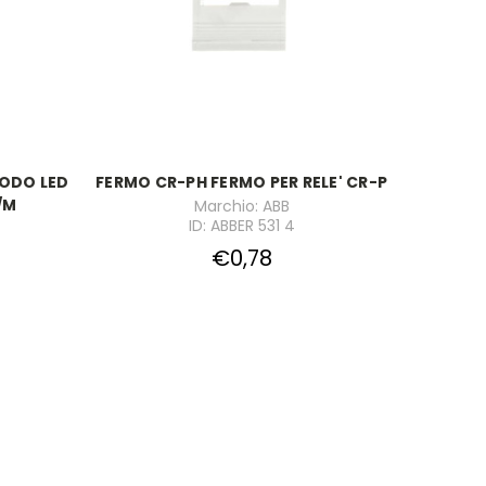
IODO LED
FERMO CR-PH FERMO PER RELE' CR-P
/M
Marchio: ABB
ID: ABBER 531 4
€0,78