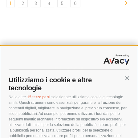
1
2
3
4
5
6
SPEDIZIONI
Utilizziamo i cookie e altre
Conti
COSTI DI SPEDIZIONE
tecnologie
TEMPI DI SPEDIZIONE
POLITICA DI RESO
Noi e altre
15 terze parti
selezionate utilizziamo cookie e tecnologie
simili. Questi strumenti sono essenziali per garantire la fruizione dei
contenuti digitali, migliorare la navigazione e, previo tuo consenso, per
scopi pubblicitari. Ad esempio, potremmo utilizzare i tuoi dati per le
POLICY
seguenti finalità: archiviare informazioni su dispositivo e/o accedervi,
utilizzare dati limitati per la selezione della pubblicità, creare profili per
PRIVACY POLICY
la pubblicità personalizzata, utilizzare profili per la selezione di
pubblicità personalizzata, creare profili per la personalizzazione dei