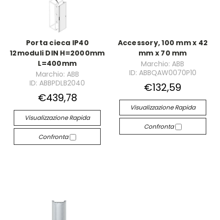
Porta cieca IP40
Accessory, 100 mm x 42
12moduli DIN H=2000mm
mm x 70 mm
L=400mm
Marchio: ABB
ID: ABBQAW0070P10
Marchio: ABB
ID: ABBPDLB2040
€132,59
€439,78
Visualizzazione Rapida
Visualizzazione Rapida
Confronta
Confronta