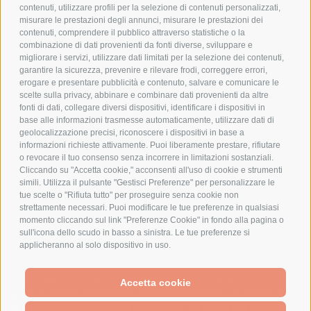
COOKIE POLICY
contenuti, utilizzare profili per la selezione di contenuti personalizzati,
PAGAMENTI SICURI
misurare le prestazioni degli annunci, misurare le prestazioni dei
contenuti, comprendere il pubblico attraverso statistiche o la
combinazione di dati provenienti da fonti diverse, sviluppare e
migliorare i servizi, utilizzare dati limitati per la selezione dei contenuti,
AZIENDA
garantire la sicurezza, prevenire e rilevare frodi, correggere errori,
erogare e presentare pubblicità e contenuto, salvare e comunicare le
CHI SIAMO
scelte sulla privacy, abbinare e combinare dati provenienti da altre
fonti di dati, collegare diversi dispositivi, identificare i dispositivi in
MARCHI TRATTATI
base alle informazioni trasmesse automaticamente, utilizzare dati di
CONDOMINI
geolocalizzazione precisi, riconoscere i dispositivi in base a
informazioni richieste attivamente. Puoi liberamente prestare, rifiutare
o revocare il tuo consenso senza incorrere in limitazioni sostanziali.
Cliccando su "Accetta cookie," acconsenti all'uso di cookie e strumenti
simili. Utilizza il pulsante "Gestisci Preferenze" per personalizzare le
tue scelte o "Rifiuta tutto" per proseguire senza cookie non
Bonifico
strettamente necessari. Puoi modificare le tue preferenze in qualsiasi
Bancario
momento cliccando sul link "Preferenze Cookie" in fondo alla pagina o
sull'icona dello scudo in basso a sinistra. Le tue preferenze si
applicheranno al solo dispositivo in uso.
SPESA ELETTRICA SOCIETA CONSORTILE A RESPONSABILITA LIMITATA - VIALE
Accetta cookie
MILANOFIORI, STRADA 4 - PALAZZO A5 20057, ASSAGO MILANO - PARTITA IVA
We use cookies (and other similar technologies) to collect data
E CODICE FISCALE: 08699710961
to improve your shopping experience.
By using our website,