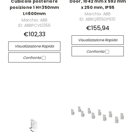
Cubicolo posteriore
Door, 1042 mm x 593 mm
posizione 1 H=350mm
x 250 mm, IP55
L=600mm
Marchio: ABB
ID: ABBQ855DP610
Marchio: ABB
ID: ABBPCVS1356
€155,94
€102,33
Visualizzazione Rapida
Visualizzazione Rapida
Confronta
Confronta