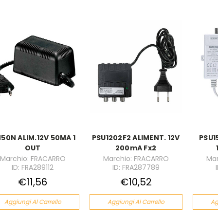
50N ALIM.12V 50MA 1
PSU1202F2 ALIMENT. 12V
PSU1
OUT
200mA Fx2
Marchio: FRACARRO
Marchio: FRACARRO
Mar
ID: FRA289112
ID: FRA287789
€11,56
€10,52
Aggiungi Al Carrello
Aggiungi Al Carrello
Ag