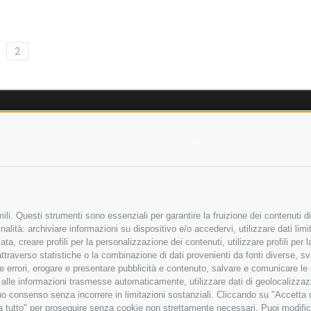
2
AZIENDA
OLICY
CHI SIAMO
LICY
MARCHI TRATTATI
 SICURI
CONDOMINI
li. Questi strumenti sono essenziali per garantire la fruizione dei contenuti di
alità: archiviare informazioni su dispositivo e/o accedervi, utilizzare dati limita
zata, creare profili per la personalizzazione dei contenuti, utilizzare profili per
raverso statistiche o la combinazione di dati provenienti da fonti diverse, svilu
Bonifico
ere errori, erogare e presentare pubblicità e contenuto, salvare e comunicare le
Bancario
base alle informazioni trasmesse automaticamente, utilizzare dati di geolocalizza
tuo consenso senza incorrere in limitazioni sostanziali. Cliccando su "Accetta co
ta tutto" per proseguire senza cookie non strettamente necessari. Puoi modific