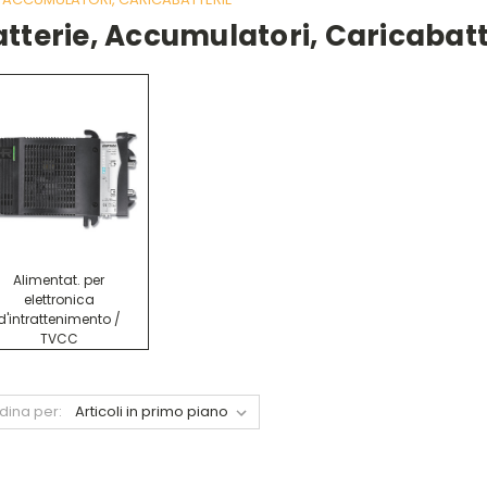
tterie, Accumulatori, Caricabatt
Alimentat. per
elettronica
d'intrattenimento /
TVCC
dina per: