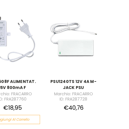
508F ALIMENTAT.
PSU1240TS 12V 4A M-
15V 800mA F
JACK PSU
chio: FRACARRO
Marchio: FRACARRO
ID: FRA287760
ID: FRA287728
€18,95
€40,76
giungi Al Carrello