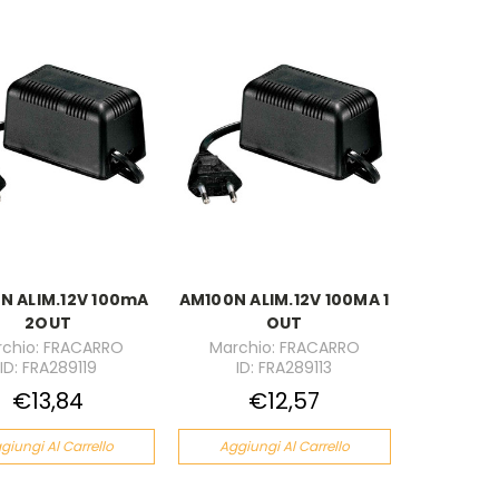
N ALIM.12V 100mA
AM100N ALIM.12V 100MA 1
2OUT
OUT
chio: FRACARRO
Marchio: FRACARRO
ID: FRA289119
ID: FRA289113
€13,84
€12,57
giungi Al Carrello
Aggiungi Al Carrello