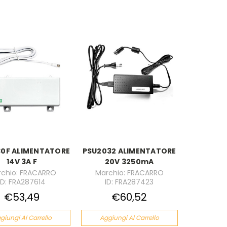
30F ALIMENTATORE
PSU2032 ALIMENTATORE
14V 3A F
20V 3250mA
chio: FRACARRO
Marchio: FRACARRO
ID: FRA287614
ID: FRA287423
€53,49
€60,52
giungi Al Carrello
Aggiungi Al Carrello