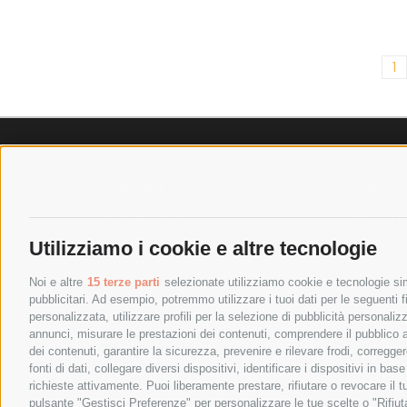
1
SPEDIZIONI
POLICY
COSTI DI SPEDIZIONE
PRIVACY P
TEMPI DI SPEDIZIONE
COOKIE PO
Utilizziamo i cookie e altre tecnologie
POLITICA DI RESO
PAGAMENTI
Noi e altre
15 terze parti
selezionate utilizziamo cookie e tecnologie simi
pubblicitari. Ad esempio, potremmo utilizzare i tuoi dati per le seguenti fin
personalizzata, utilizzare profili per la selezione di pubblicità personaliz
annunci, misurare le prestazioni dei contenuti, comprendere il pubblico att
dei contenuti, garantire la sicurezza, prevenire e rilevare frodi, corregg
fonti di dati, collegare diversi dispositivi, identificare i dispositivi in 
richieste attivamente. Puoi liberamente prestare, rifiutare o revocare il 
pulsante "Gestisci Preferenze" per personalizzare le tue scelte o "Rifiu