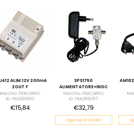
U412 ALIM.12V 200mA
SPS1750
AM102
2OUT F
ALIMENTATORE+INDC
Marchio: FRACARRO
Marchio: FRACARRO
Mar
ID: FRA289562
ID: FRA289087
€15,84
€32,79
Aggiungi Al Carrello
Ag