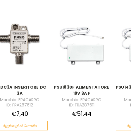
SDC3A INSERITORE DC
PSU1830F ALIMENTATORE
PSU14
3A
18V 3A F
Marchio: FRACARRO
Marchio: FRACARRO
Mar
ID: FRA287612
ID: FRA287611
€7,40
€51,44
Aggiungi Al Carrello
Ag