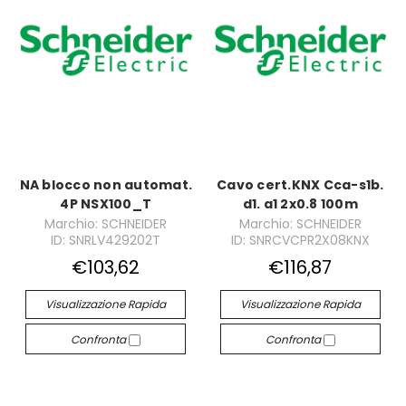
NA blocco non automat.
Cavo cert.KNX Cca-s1b.
4P NSX100_T
d1. a1 2x0.8 100m
Marchio: SCHNEIDER
Marchio: SCHNEIDER
ID: SNRLV429202T
ID: SNRCVCPR2X08KNX
€103,62
€116,87
Visualizzazione Rapida
Visualizzazione Rapida
Confronta
Confronta