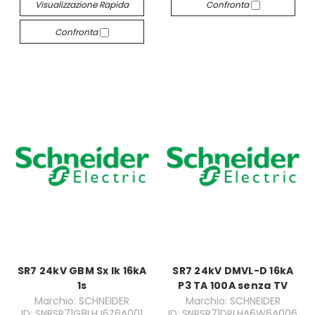
Visualizzazione Rapida
Confronta
Confronta
SR7 24kV GBM Sx Ik 16kA
SR7 24kV DMVL-D 16kA
1s
P3 TA 100A senza TV
Marchio: SCHNEIDER
Marchio: SCHNEIDER
ID: SNRSR71G8LHJ6Z6A001
ID: SNRSR71DRLHA6W6A006