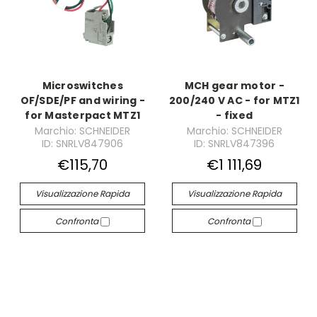
Microswitches
MCH gear motor -
OF/SDE/PF and wiring -
200/240 V AC - for MTZ1
for Masterpact MTZ1
- fixed
Marchio: SCHNEIDER
Marchio: SCHNEIDER
ID: SNRLV847906
ID: SNRLV847396
€115,70
€1 111,69
Visualizzazione Rapida
Visualizzazione Rapida
Confronta
Confronta