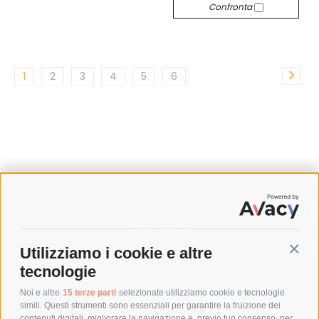
Confronta
1
2
3
4
5
6
SPEDIZIONI
Utilizziamo i cookie e altre
Conti
COSTI DI SPEDIZIONE
tecnologie
TEMPI DI SPEDIZIONE
POLITICA DI RESO
Noi e altre
15 terze parti
selezionate utilizziamo cookie e tecnologie
simili. Questi strumenti sono essenziali per garantire la fruizione dei
contenuti digitali, migliorare la navigazione e, previo tuo consenso, per