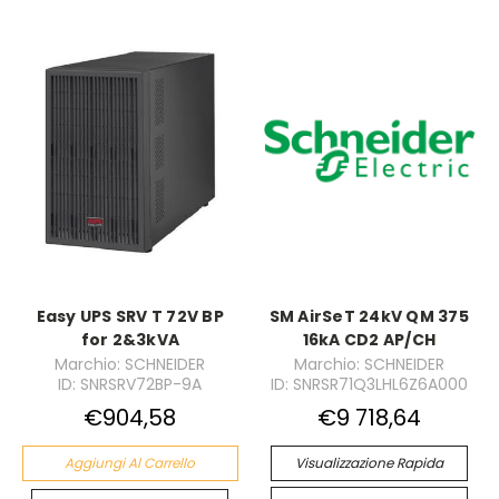
Easy UPS SRV T 72V BP
SM AirSeT 24kV QM 375
for 2&3kVA
16kA CD2 AP/CH
Marchio: SCHNEIDER
Marchio: SCHNEIDER
ID: SNRSRV72BP-9A
ID: SNRSR71Q3LHL6Z6A000
€904,58
€9 718,64
Aggiungi Al Carrello
Visualizzazione Rapida