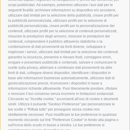
scopi pubblicitari. Ad esempio, potremmo utilizzare i tuoi dati per le
POLICY
seguenti finalità: archiviare informazioni su dispositivo e/o accedervi,
utilizzare dati limitati per la selezione della pubblicità, creare profili per
PRIVACY POLICY
la pubblicità personalizzata, utilizzare profili per la selezione di
pubblicità personalizzata, creare profili per la personalizzazione dei
COOKIE POLICY
contenuti, utilizzare profili per la selezione di contenuti personalizzati,
PAGAMENTI SICURI
misurare le prestazioni degli annunci, misurare le prestazioni dei
contenuti, comprendere il pubblico attraverso statistiche o la
combinazione di dati provenienti da fonti diverse, sviluppare e
migliorare i servizi, utilizzare dati limitati per la selezione dei contenuti,
AZIENDA
garantire la sicurezza, prevenire e rilevare frodi, correggere errori,
erogare e presentare pubblicità e contenuto, salvare e comunicare le
CHI SIAMO
scelte sulla privacy, abbinare e combinare dati provenienti da altre
fonti di dati, collegare diversi dispositivi, identificare i dispositivi in
MARCHI TRATTATI
base alle informazioni trasmesse automaticamente, utilizzare dati di
CONDOMINI
geolocalizzazione precisi, riconoscere i dispositivi in base a
informazioni richieste attivamente. Puoi liberamente prestare, rifiutare
o revocare il tuo consenso senza incorrere in limitazioni sostanziali.
Cliccando su "Accetta cookie," acconsenti all'uso di cookie e strumenti
simili. Utilizza il pulsante "Gestisci Preferenze" per personalizzare le
tue scelte o "Rifiuta tutto" per proseguire senza cookie non
Bonifico
strettamente necessari. Puoi modificare le tue preferenze in qualsiasi
Bancario
momento cliccando sul link "Preferenze Cookie" in fondo alla pagina o
sull'icona dello scudo in basso a sinistra. Le tue preferenze si