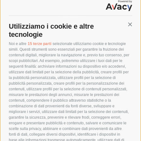
SPEDIZIONI
Utilizziamo i cookie e altre
Conti
COSTI DI SPEDIZIONE
tecnologie
TEMPI DI SPEDIZIONE
POLITICA DI RESO
Noi e altre
15 terze parti
selezionate utilizziamo cookie e tecnologie
simili. Questi strumenti sono essenziali per garantire la fruizione dei
contenuti digitali, migliorare la navigazione e, previo tuo consenso, per
scopi pubblicitari. Ad esempio, potremmo utilizzare i tuoi dati per le
POLICY
seguenti finalità: archiviare informazioni su dispositivo e/o accedervi,
utilizzare dati limitati per la selezione della pubblicità, creare profili per
PRIVACY POLICY
la pubblicità personalizzata, utilizzare profili per la selezione di
pubblicità personalizzata, creare profili per la personalizzazione dei
COOKIE POLICY
contenuti, utilizzare profili per la selezione di contenuti personalizzati,
PAGAMENTI SICURI
misurare le prestazioni degli annunci, misurare le prestazioni dei
contenuti, comprendere il pubblico attraverso statistiche o la
combinazione di dati provenienti da fonti diverse, sviluppare e
migliorare i servizi, utilizzare dati limitati per la selezione dei contenuti,
AZIENDA
garantire la sicurezza, prevenire e rilevare frodi, correggere errori,
erogare e presentare pubblicità e contenuto, salvare e comunicare le
CHI SIAMO
scelte sulla privacy, abbinare e combinare dati provenienti da altre
fonti di dati, collegare diversi dispositivi, identificare i dispositivi in
MARCHI TRATTATI
base alle informazioni trasmesse automaticamente, utilizzare dati di