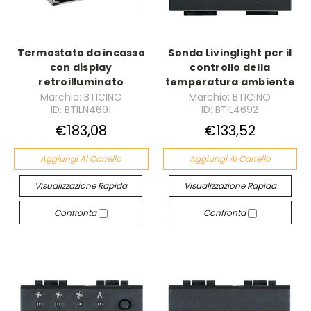
Termostato da incasso
Sonda Livinglight per il
con display
controllo della
retroilluminato
temperatura ambiente
Marchio: BTICINO
Marchio: BTICINO
ID: BTILN4691
ID: BTIL4692
€183,08
€133,52
Aggiungi Al Carrello
Aggiungi Al Carrello
Visualizzazione Rapida
Visualizzazione Rapida
Confronta
Confronta