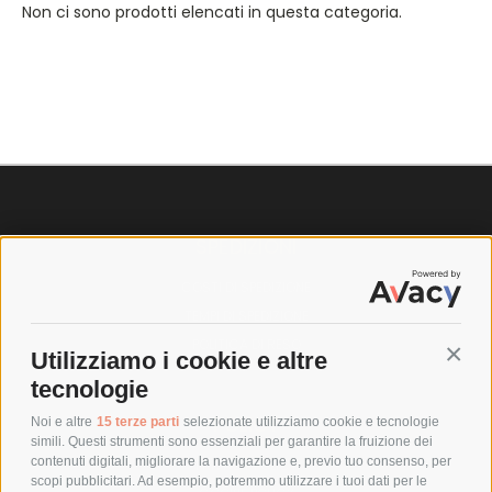
Non ci sono prodotti elencati in questa categoria.
SPEDIZIONI
COSTI DI SPEDIZIONE
TEMPI DI SPEDIZIONE
POLITICA DI RESO
Utilizziamo i cookie e altre
Conti
tecnologie
POLICY
Noi e altre
15 terze parti
selezionate utilizziamo cookie e tecnologie
simili. Questi strumenti sono essenziali per garantire la fruizione dei
contenuti digitali, migliorare la navigazione e, previo tuo consenso, per
PRIVACY POLICY
scopi pubblicitari. Ad esempio, potremmo utilizzare i tuoi dati per le