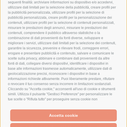
COOKIE POLICY
seguenti finalità: archiviare informazioni su dispositivo e/o accedervi,
PAGAMENTI SICURI
utilizzare dati limitati per la selezione della pubblicità, creare profili per
la pubblicità personalizzata, utilizzare profili per la selezione di
pubblicità personalizzata, creare profili per la personalizzazione dei
contenuti, utilizzare profili per la selezione di contenuti personalizzati,
AZIENDA
misurare le prestazioni degli annunci, misurare le prestazioni dei
contenuti, comprendere il pubblico attraverso statistiche o la
combinazione di dati provenienti da fonti diverse, sviluppare e
CHI SIAMO
migliorare i servizi, utilizzare dati limitati per la selezione dei contenuti,
MARCHI TRATTATI
garantire la sicurezza, prevenire e rilevare frodi, correggere errori,
CONDOMINI
erogare e presentare pubblicità e contenuto, salvare e comunicare le
scelte sulla privacy, abbinare e combinare dati provenienti da altre
fonti di dati, collegare diversi dispositivi, identificare i dispositivi in
base alle informazioni trasmesse automaticamente, utilizzare dati di
geolocalizzazione precisi, riconoscere i dispositivi in base a
informazioni richieste attivamente. Puoi liberamente prestare, rifiutare
Bonifico
o revocare il tuo consenso senza incorrere in limitazioni sostanziali.
Bancario
Cliccando su "Accetta cookie," acconsenti all'uso di cookie e strumenti
simili. Utilizza il pulsante "Gestisci Preferenze" per personalizzare le
tue scelte o "Rifiuta tutto" per proseguire senza cookie non
strettamente necessari. Puoi modificare le tue preferenze in qualsiasi
momento cliccando sul link "Preferenze Cookie" in fondo alla pagina o
SPESA ELETTRICA SOCIETA CONSORTILE A RESPONSABILITA LIMITATA - VIALE
sull'icona dello scudo in basso a sinistra. Le tue preferenze si
Accetta cookie
MILANOFIORI, STRADA 4 - PALAZZO A5 20057, ASSAGO MILANO - PARTITA IVA
We use cookies (and other similar technologies) to collect data
applicheranno al solo dispositivo in uso.
E CODICE FISCALE: 08699710961
to improve your shopping experience.
By using our website,