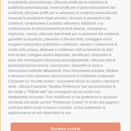
PRIVACY POLICY
la pubblicità personalizzata, utilizzare profili per la selezione di
pubblicità personalizzata, creare profili per la personalizzazione dei
COOKIE POLICY
contenuti, utilizzare profili per la selezione di contenuti personalizzati,
PAGAMENTI SICURI
misurare le prestazioni degli annunci, misurare le prestazioni dei
contenuti, comprendere il pubblico attraverso statistiche o la
combinazione di dati provenienti da fonti diverse, sviluppare e
migliorare i servizi, utilizzare dati limitati per la selezione dei contenuti,
AZIENDA
garantire la sicurezza, prevenire e rilevare frodi, correggere errori,
erogare e presentare pubblicità e contenuto, salvare e comunicare le
CHI SIAMO
scelte sulla privacy, abbinare e combinare dati provenienti da altre
fonti di dati, collegare diversi dispositivi, identificare i dispositivi in
MARCHI TRATTATI
base alle informazioni trasmesse automaticamente, utilizzare dati di
CONDOMINI
geolocalizzazione precisi, riconoscere i dispositivi in base a
informazioni richieste attivamente. Puoi liberamente prestare, rifiutare
o revocare il tuo consenso senza incorrere in limitazioni sostanziali.
Cliccando su "Accetta cookie," acconsenti all'uso di cookie e strumenti
simili. Utilizza il pulsante "Gestisci Preferenze" per personalizzare le
tue scelte o "Rifiuta tutto" per proseguire senza cookie non
Bonifico
strettamente necessari. Puoi modificare le tue preferenze in qualsiasi
Bancario
momento cliccando sul link "Preferenze Cookie" in fondo alla pagina o
sull'icona dello scudo in basso a sinistra. Le tue preferenze si
applicheranno al solo dispositivo in uso.
SPESA ELETTRICA SOCIETA CONSORTILE A RESPONSABILITA LIMITATA - VIALE
Accetta cookie