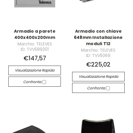
Armadio a parete
Armadio con chiave
400x400x200mm
648mm Installazione
moduli T12
Marchio: TELEVES
ID: TVV589301
Marchio: TELEVES
ID: TVV5069
€147,57
€225,02
Visualizzazione Rapida
Visualizzazione Rapida
Confronta
Confronta