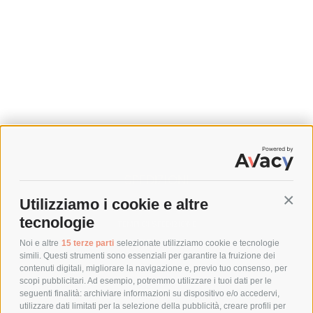
SPEDIZIONI
Utilizziamo i cookie e altre
Conti
COSTI DI SPEDIZIONE
tecnologie
TEMPI DI SPEDIZIONE
POLITICA DI RESO
Noi e altre
15 terze parti
selezionate utilizziamo cookie e tecnologie
simili. Questi strumenti sono essenziali per garantire la fruizione dei
contenuti digitali, migliorare la navigazione e, previo tuo consenso, per
scopi pubblicitari. Ad esempio, potremmo utilizzare i tuoi dati per le
POLICY
seguenti finalità: archiviare informazioni su dispositivo e/o accedervi,
utilizzare dati limitati per la selezione della pubblicità, creare profili per