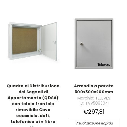
Quadro di Distribuzione
Armadio a parete
dei Segnali di
600x800x200mm
Appartamento (QDSA)
Marchio: TELEVES
ID: TVV589304
con telaio frontale
rimovibile Cavo
€297,81
coassiale, dati,
telefonico e in fibra
Visualizzazione Rapida