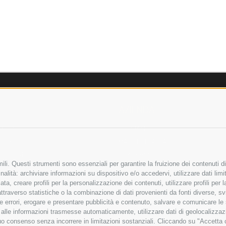
AZIENDA
OLICY
CHI SIAMO
LICY
MARCHI TRATTATI
 SICURI
CONDOMINI
li. Questi strumenti sono essenziali per garantire la fruizione dei contenuti di
alità: archiviare informazioni su dispositivo e/o accedervi, utilizzare dati limita
zata, creare profili per la personalizzazione dei contenuti, utilizzare profili per
raverso statistiche o la combinazione di dati provenienti da fonti diverse, svilu
Bonifico
ere errori, erogare e presentare pubblicità e contenuto, salvare e comunicare le
Bancario
base alle informazioni trasmesse automaticamente, utilizzare dati di geolocalizza
tuo consenso senza incorrere in limitazioni sostanziali. Cliccando su "Accetta co