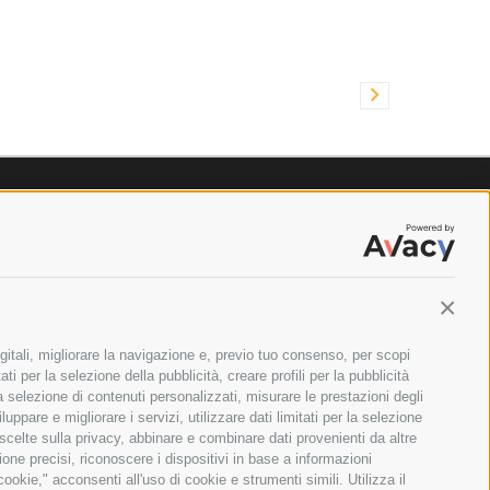
Contin
gitali, migliorare la navigazione e, previo tuo consenso, per scopi
ti per la selezione della pubblicità, creare profili per la pubblicità
 la selezione di contenuti personalizzati, misurare le prestazioni degli
ppare e migliorare i servizi, utilizzare dati limitati per la selezione
 scelte sulla privacy, abbinare e combinare dati provenienti da altre
zione precisi, riconoscere i dispositivi in base a informazioni
okie," acconsenti all'uso di cookie e strumenti simili. Utilizza il