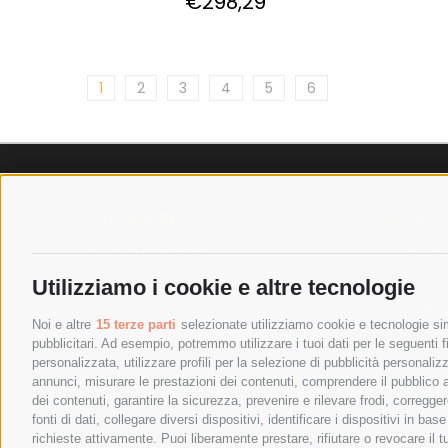
€298,29
1
2
3
4
5
6
SPEDIZIONI
POLICY
COSTI DI SPEDIZIONE
PRIVACY P
TEMPI DI SPEDIZIONE
COOKIE PO
Utilizziamo i cookie e altre tecnologie
POLITICA DI RESO
PAGAMENTI
Noi e altre
15 terze parti
selezionate utilizziamo cookie e tecnologie simi
pubblicitari. Ad esempio, potremmo utilizzare i tuoi dati per le seguenti fin
personalizzata, utilizzare profili per la selezione di pubblicità personaliz
annunci, misurare le prestazioni dei contenuti, comprendere il pubblico att
dei contenuti, garantire la sicurezza, prevenire e rilevare frodi, corregg
fonti di dati, collegare diversi dispositivi, identificare i dispositivi in 
richieste attivamente. Puoi liberamente prestare, rifiutare o revocare il 