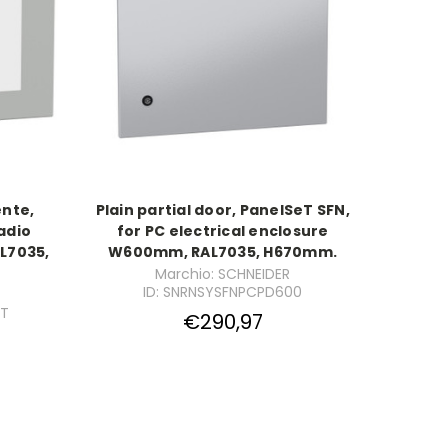
ente,
Plain partial door, PanelSeT SFN,
adio
for PC electrical enclosure
L7035,
W600mm, RAL7035, H670mm.
Marchio: SCHNEIDER
ID: SNRNSYSFNPCPD600
0T
€290,97