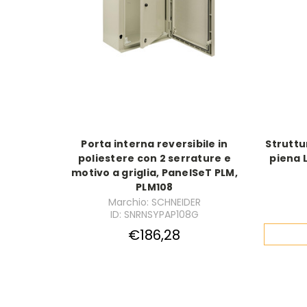
Porta interna reversibile in
Struttu
poliestere con 2 serrature e
piena 
motivo a griglia, PanelSeT PLM,
PLM108
Marchio: SCHNEIDER
ID: SNRNSYPAP108G
€186,28