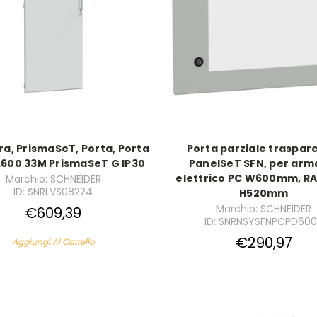
ra, PrismaSeT, Porta, Porta
Porta parziale traspar
L600 33M PrismaSeT G IP30
PanelSeT SFN, per arm
elettrico PC W600mm, RA
Marchio: SCHNEIDER
ID: SNRLVS08224
H520mm
Marchio: SCHNEIDER
€609,39
ID: SNRNSYSFNPCPD60
€290,97
Aggiungi Al Carrello