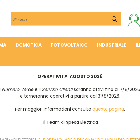
Cerca
IMA
DOMOTICA
FOTOVOLTAICO
INDUSTRIALE
I
OPERATIVITA' AGOSTO 2026
Il
Numero Verde
e il
Servizio Clienti
saranno attivi fino al 7/8/202
e torneranno operativi a partire dal 31/8/2026.
Per maggiori informazioni consulta
questa pagina
.
Il Team di Spesa Elettrica
I ARMADI ELETTRICI
PORTA/QUADRO DI COMANDO (ARMADIO ELETTR