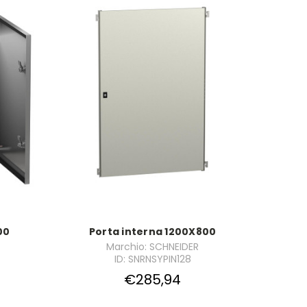
00
Porta interna 1200X800
Marchio: SCHNEIDER
ID: SNRNSYPIN128
€285,94