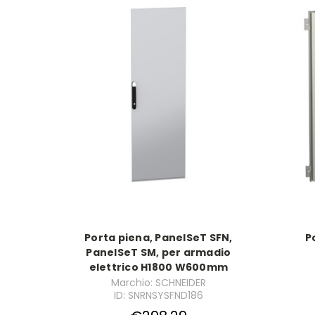
Porta piena, PanelSeT SFN,
P
PanelSeT SM, per armadio
elettrico H1800 W600mm
Marchio: SCHNEIDER
ID: SNRNSYSFND186