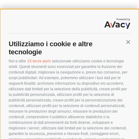
SPEDIZIONI
Utilizziamo i cookie e altre
Conti
COSTI DI SPEDIZIONE
tecnologie
TEMPI DI SPEDIZIONE
POLITICA DI RESO
Noi e altre
15 terze parti
selezionate utilizziamo cookie e tecnologie
simili. Questi strumenti sono essenziali per garantire la fruizione dei
contenuti digitali, migliorare la navigazione e, previo tuo consenso, per
scopi pubblicitari. Ad esempio, potremmo utilizzare i tuoi dati per le
POLICY
seguenti finalità: archiviare informazioni su dispositivo e/o accedervi,
utilizzare dati limitati per la selezione della pubblicità, creare profili per
PRIVACY POLICY
la pubblicità personalizzata, utilizzare profili per la selezione di
pubblicità personalizzata, creare profili per la personalizzazione dei
COOKIE POLICY
contenuti, utilizzare profili per la selezione di contenuti personalizzati,
PAGAMENTI SICURI
misurare le prestazioni degli annunci, misurare le prestazioni dei
contenuti, comprendere il pubblico attraverso statistiche o la
combinazione di dati provenienti da fonti diverse, sviluppare e
migliorare i servizi, utilizzare dati limitati per la selezione dei contenuti,
AZIENDA
garantire la sicurezza, prevenire e rilevare frodi, correggere errori,