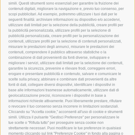
simili. Questi strumenti sono essenziali per garantire la fruizione dei
contenuti digitali, migliorare la navigazione e, previo tuo consenso, per
scopi pubblicitari. Ad esempio, potremmo utilizzare i tuoi dati per le
POLICY
seguenti finalità: archiviare informazioni su dispositivo e/o accedervi,
utilizzare dati limitati per la selezione della pubblicità, creare profili per
PRIVACY POLICY
la pubblicità personalizzata, utilizzare profili per la selezione di
pubblicità personalizzata, creare profili per la personalizzazione dei
COOKIE POLICY
contenuti, utilizzare profili per la selezione di contenuti personalizzati,
PAGAMENTI SICURI
misurare le prestazioni degli annunci, misurare le prestazioni dei
contenuti, comprendere il pubblico attraverso statistiche o la
combinazione di dati provenienti da fonti diverse, sviluppare e
migliorare i servizi, utilizzare dati limitati per la selezione dei contenuti,
AZIENDA
garantire la sicurezza, prevenire e rilevare frodi, correggere errori,
erogare e presentare pubblicità e contenuto, salvare e comunicare le
CHI SIAMO
scelte sulla privacy, abbinare e combinare dati provenienti da altre
fonti di dati, collegare diversi dispositivi, identificare i dispositivi in
MARCHI TRATTATI
base alle informazioni trasmesse automaticamente, utilizzare dati di
CONDOMINI
geolocalizzazione precisi, riconoscere i dispositivi in base a
informazioni richieste attivamente. Puoi liberamente prestare, rifiutare
o revocare il tuo consenso senza incorrere in limitazioni sostanziali.
Cliccando su "Accetta cookie," acconsenti all'uso di cookie e strumenti
simili. Utilizza il pulsante "Gestisci Preferenze" per personalizzare le
tue scelte o "Rifiuta tutto" per proseguire senza cookie non
Bonifico
strettamente necessari. Puoi modificare le tue preferenze in qualsiasi
Bancario
momento cliccando sul link "Preferenze Cookie" in fondo alla pagina o