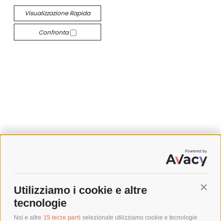
Visualizzazione Rapida
Confronta
SPEDIZIONI
Utilizziamo i cookie e altre
Conti
COSTI DI SPEDIZIONE
tecnologie
TEMPI DI SPEDIZIONE
POLITICA DI RESO
Noi e altre
15 terze parti
selezionate utilizziamo cookie e tecnologie