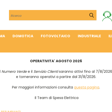
Cerca
IMA
DOMOTICA
FOTOVOLTAICO
INDUSTRIALE
I
OPERATIVITA' AGOSTO 2026
Il
Numero Verde
e il
Servizio Clienti
saranno attivi fino al 7/8/202
e torneranno operativi a partire dal 31/8/2026.
Per maggiori informazioni consulta
questa pagina
.
Il Team di Spesa Elettrica
S PER IMPIANTI