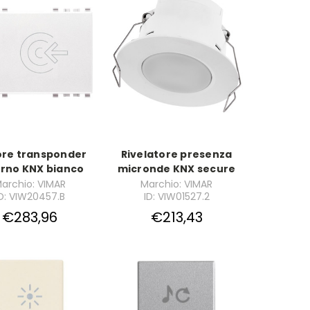
ore transponder
Rivelatore presenza
rno KNX bianco
micronde KNX secure
archio: VIMAR
Marchio: VIMAR
D: VIW20457.B
ID: VIW01527.2
€283,96
€213,43