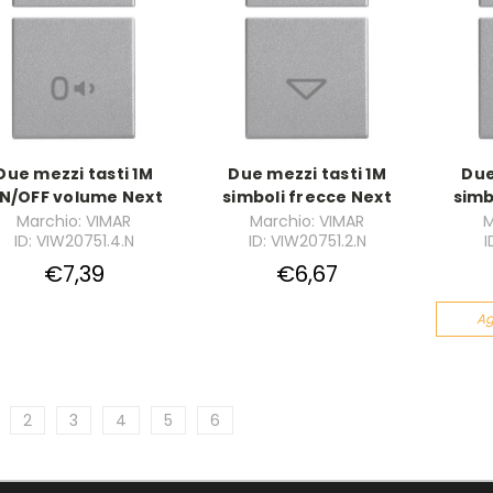
Due mezzi tasti 1M
Due mezzi tasti 1M
Due
N/OFF volume Next
simboli frecce Next
simb
Marchio: VIMAR
Marchio: VIMAR
M
ID: VIW20751.4.N
ID: VIW20751.2.N
I
€7,39
€6,67
Ag
2
3
4
5
6