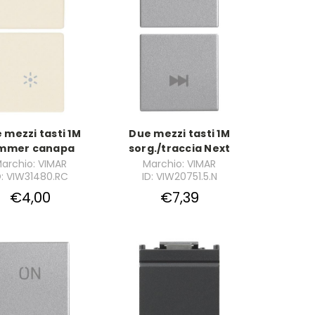
 mezzi tasti 1M
Due mezzi tasti 1M
mmer canapa
sorg./traccia Next
archio: VIMAR
Marchio: VIMAR
D: VIW31480.RC
ID: VIW20751.5.N
€4,00
€7,39