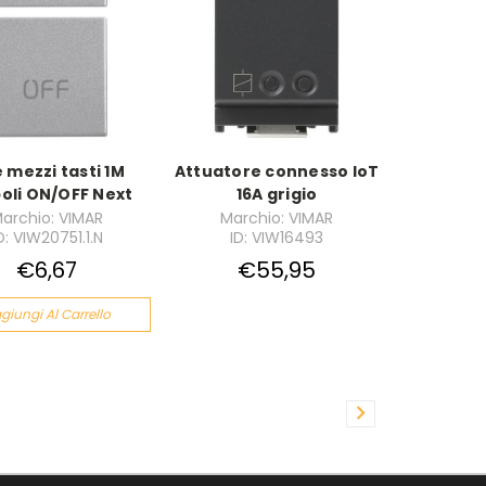
 mezzi tasti 1M
Attuatore connesso IoT
oli ON/OFF Next
16A grigio
archio: VIMAR
Marchio: VIMAR
D: VIW20751.1.N
ID: VIW16493
€6,67
€55,95
giungi Al Carrello