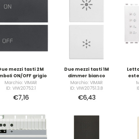
Due mezzi tasti 2M
Due mezzi tasti 1M
Lett
mboli ON/OFF grigio
dimmer bianco
este
Marchio: VIMAR
Marchio: VIMAR
M
ID: VIW20752.1
ID: VIW20751.3.B
I
€7,16
€6,43