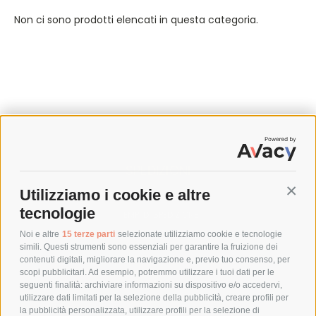
Non ci sono prodotti elencati in questa categoria.
SPEDIZIONI
Utilizziamo i cookie e altre
Conti
COSTI DI SPEDIZIONE
tecnologie
TEMPI DI SPEDIZIONE
POLITICA DI RESO
Noi e altre
15 terze parti
selezionate utilizziamo cookie e tecnologie
simili. Questi strumenti sono essenziali per garantire la fruizione dei
contenuti digitali, migliorare la navigazione e, previo tuo consenso, per
scopi pubblicitari. Ad esempio, potremmo utilizzare i tuoi dati per le
POLICY
seguenti finalità: archiviare informazioni su dispositivo e/o accedervi,
utilizzare dati limitati per la selezione della pubblicità, creare profili per
PRIVACY POLICY
la pubblicità personalizzata, utilizzare profili per la selezione di