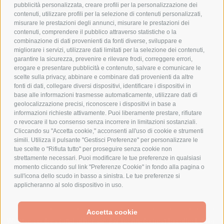
pubblicità personalizzata, creare profili per la personalizzazione dei
COOKIE POLICY
contenuti, utilizzare profili per la selezione di contenuti personalizzati,
PAGAMENTI SICURI
misurare le prestazioni degli annunci, misurare le prestazioni dei
contenuti, comprendere il pubblico attraverso statistiche o la
combinazione di dati provenienti da fonti diverse, sviluppare e
migliorare i servizi, utilizzare dati limitati per la selezione dei contenuti,
AZIENDA
garantire la sicurezza, prevenire e rilevare frodi, correggere errori,
erogare e presentare pubblicità e contenuto, salvare e comunicare le
CHI SIAMO
scelte sulla privacy, abbinare e combinare dati provenienti da altre
fonti di dati, collegare diversi dispositivi, identificare i dispositivi in
MARCHI TRATTATI
base alle informazioni trasmesse automaticamente, utilizzare dati di
CONDOMINI
geolocalizzazione precisi, riconoscere i dispositivi in base a
informazioni richieste attivamente. Puoi liberamente prestare, rifiutare
o revocare il tuo consenso senza incorrere in limitazioni sostanziali.
Cliccando su "Accetta cookie," acconsenti all'uso di cookie e strumenti
simili. Utilizza il pulsante "Gestisci Preferenze" per personalizzare le
tue scelte o "Rifiuta tutto" per proseguire senza cookie non
Bonifico
strettamente necessari. Puoi modificare le tue preferenze in qualsiasi
Bancario
momento cliccando sul link "Preferenze Cookie" in fondo alla pagina o
sull'icona dello scudo in basso a sinistra. Le tue preferenze si
applicheranno al solo dispositivo in uso.
SPESA ELETTRICA SOCIETA CONSORTILE A RESPONSABILITA LIMITATA - VIALE
Accetta cookie
MILANOFIORI, STRADA 4 - PALAZZO A5 20057, ASSAGO MILANO - PARTITA IVA
We use cookies (and other similar technologies) to collect data