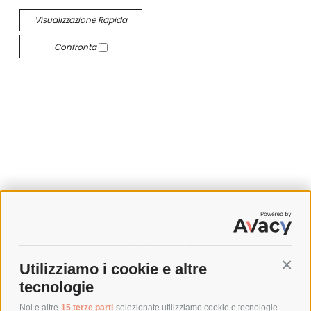
Visualizzazione Rapida
Confronta
SPEDIZIONI
Utilizziamo i cookie e altre
Conti
COSTI DI SPEDIZIONE
tecnologie
TEMPI DI SPEDIZIONE
POLITICA DI RESO
Noi e altre
15 terze parti
selezionate utilizziamo cookie e tecnologie