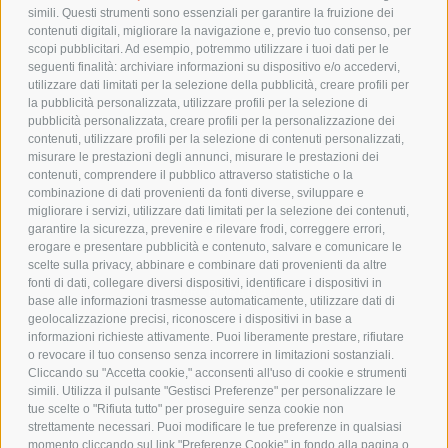
simili. Questi strumenti sono essenziali per garantire la fruizione dei
contenuti digitali, migliorare la navigazione e, previo tuo consenso, per
scopi pubblicitari. Ad esempio, potremmo utilizzare i tuoi dati per le
POLICY
seguenti finalità: archiviare informazioni su dispositivo e/o accedervi,
utilizzare dati limitati per la selezione della pubblicità, creare profili per
PRIVACY POLICY
la pubblicità personalizzata, utilizzare profili per la selezione di
pubblicità personalizzata, creare profili per la personalizzazione dei
COOKIE POLICY
contenuti, utilizzare profili per la selezione di contenuti personalizzati,
PAGAMENTI SICURI
misurare le prestazioni degli annunci, misurare le prestazioni dei
contenuti, comprendere il pubblico attraverso statistiche o la
combinazione di dati provenienti da fonti diverse, sviluppare e
migliorare i servizi, utilizzare dati limitati per la selezione dei contenuti,
AZIENDA
garantire la sicurezza, prevenire e rilevare frodi, correggere errori,
erogare e presentare pubblicità e contenuto, salvare e comunicare le
CHI SIAMO
scelte sulla privacy, abbinare e combinare dati provenienti da altre
fonti di dati, collegare diversi dispositivi, identificare i dispositivi in
MARCHI TRATTATI
base alle informazioni trasmesse automaticamente, utilizzare dati di
CONDOMINI
geolocalizzazione precisi, riconoscere i dispositivi in base a
informazioni richieste attivamente. Puoi liberamente prestare, rifiutare
o revocare il tuo consenso senza incorrere in limitazioni sostanziali.
Cliccando su "Accetta cookie," acconsenti all'uso di cookie e strumenti
simili. Utilizza il pulsante "Gestisci Preferenze" per personalizzare le
tue scelte o "Rifiuta tutto" per proseguire senza cookie non
Bonifico
strettamente necessari. Puoi modificare le tue preferenze in qualsiasi
Bancario
momento cliccando sul link "Preferenze Cookie" in fondo alla pagina o