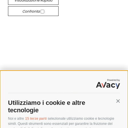
Visualizzazione Rapida
Confronta
SPEDIZIONI
Utilizziamo i cookie e altre
Conti
COSTI DI SPEDIZIONE
tecnologie
TEMPI DI SPEDIZIONE
POLITICA DI RESO
Noi e altre
15 terze parti
selezionate utilizziamo cookie e tecnologie
simili. Questi strumenti sono essenziali per garantire la fruizione dei