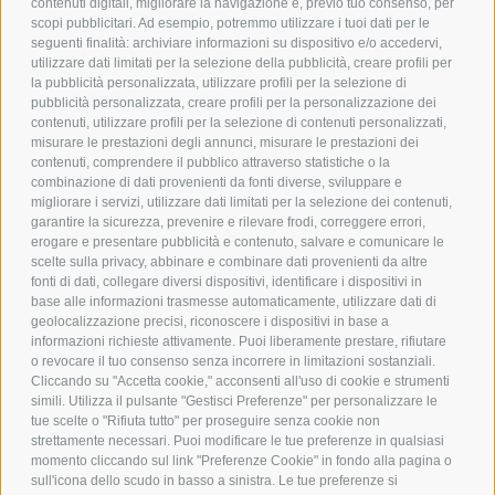
contenuti digitali, migliorare la navigazione e, previo tuo consenso, per
scopi pubblicitari. Ad esempio, potremmo utilizzare i tuoi dati per le
POLICY
seguenti finalità: archiviare informazioni su dispositivo e/o accedervi,
utilizzare dati limitati per la selezione della pubblicità, creare profili per
PRIVACY POLICY
la pubblicità personalizzata, utilizzare profili per la selezione di
pubblicità personalizzata, creare profili per la personalizzazione dei
COOKIE POLICY
contenuti, utilizzare profili per la selezione di contenuti personalizzati,
PAGAMENTI SICURI
misurare le prestazioni degli annunci, misurare le prestazioni dei
contenuti, comprendere il pubblico attraverso statistiche o la
combinazione di dati provenienti da fonti diverse, sviluppare e
migliorare i servizi, utilizzare dati limitati per la selezione dei contenuti,
AZIENDA
garantire la sicurezza, prevenire e rilevare frodi, correggere errori,
erogare e presentare pubblicità e contenuto, salvare e comunicare le
CHI SIAMO
scelte sulla privacy, abbinare e combinare dati provenienti da altre
fonti di dati, collegare diversi dispositivi, identificare i dispositivi in
MARCHI TRATTATI
base alle informazioni trasmesse automaticamente, utilizzare dati di
CONDOMINI
geolocalizzazione precisi, riconoscere i dispositivi in base a
informazioni richieste attivamente. Puoi liberamente prestare, rifiutare
o revocare il tuo consenso senza incorrere in limitazioni sostanziali.
Cliccando su "Accetta cookie," acconsenti all'uso di cookie e strumenti
simili. Utilizza il pulsante "Gestisci Preferenze" per personalizzare le
tue scelte o "Rifiuta tutto" per proseguire senza cookie non
Bonifico
strettamente necessari. Puoi modificare le tue preferenze in qualsiasi
Bancario
momento cliccando sul link "Preferenze Cookie" in fondo alla pagina o
sull'icona dello scudo in basso a sinistra. Le tue preferenze si