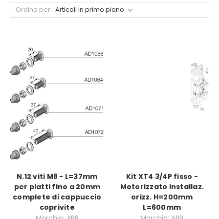
Ordina per:
N.12 viti M8 - L=37mm
Kit XT4 3/4P fisso -
per piatti fino a 20mm
Motorizzato installaz.
complete di cappuccio
orizz. H=200mm
coprivite
L=600mm
Marchio: ABB
Marchio: ABB