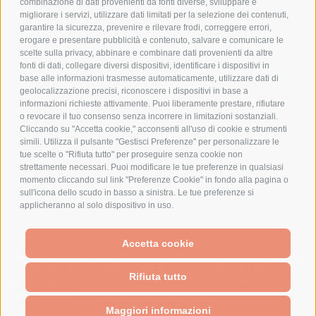
combinazione di dati provenienti da fonti diverse, sviluppare e
migliorare i servizi, utilizzare dati limitati per la selezione dei contenuti,
AZIENDA
garantire la sicurezza, prevenire e rilevare frodi, correggere errori,
erogare e presentare pubblicità e contenuto, salvare e comunicare le
CHI SIAMO
scelte sulla privacy, abbinare e combinare dati provenienti da altre
fonti di dati, collegare diversi dispositivi, identificare i dispositivi in
MARCHI TRATTATI
base alle informazioni trasmesse automaticamente, utilizzare dati di
CONDOMINI
geolocalizzazione precisi, riconoscere i dispositivi in base a
informazioni richieste attivamente. Puoi liberamente prestare, rifiutare
o revocare il tuo consenso senza incorrere in limitazioni sostanziali.
Cliccando su "Accetta cookie," acconsenti all'uso di cookie e strumenti
simili. Utilizza il pulsante "Gestisci Preferenze" per personalizzare le
tue scelte o "Rifiuta tutto" per proseguire senza cookie non
Bonifico
strettamente necessari. Puoi modificare le tue preferenze in qualsiasi
Bancario
momento cliccando sul link "Preferenze Cookie" in fondo alla pagina o
sull'icona dello scudo in basso a sinistra. Le tue preferenze si
applicheranno al solo dispositivo in uso.
SPESA ELETTRICA SOCIETA CONSORTILE A RESPONSABILITA LIMITATA - VIALE
Accetta cookie
MILANOFIORI, STRADA 4 - PALAZZO A5 20057, ASSAGO MILANO - PARTITA IVA
We use cookies (and other similar technologies) to collect data
E CODICE FISCALE: 08699710961
to improve your shopping experience.
By using our website,
Rifiuta tutto
you're agreeing to the collection of data as described in our
Privacy Policy
.
Powered by
BigCommerce
Created by
Lone Star Templates
Maggiori informazioni