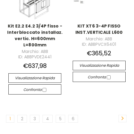
Kit E2.2 E4.2 3/4P fisso -
KIT XT6 3-4P FISSO
Interbloccato installaz.
INST.VERTICALE L600
vertic. H=600mm
Marchio: ABB
ID: ABBPVCX6401
L=800mm
Marchio: ABB
€365,52
ID: ABBPVDE2441
€637,98
Visualizzazione Rapida
Confronta
Visualizzazione Rapida
Confronta
1
2
3
4
5
6