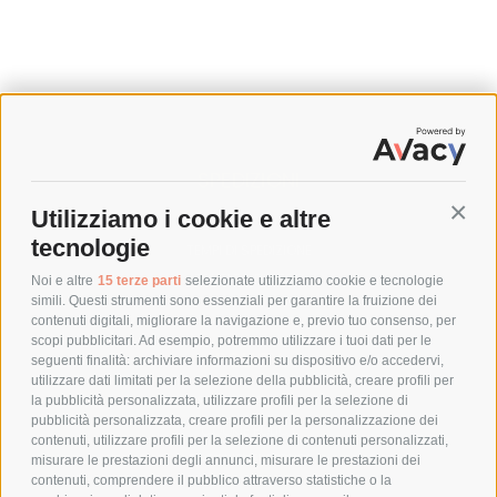
SPEDIZIONI
Utilizziamo i cookie e altre
Conti
COSTI DI SPEDIZIONE
tecnologie
TEMPI DI SPEDIZIONE
POLITICA DI RESO
Noi e altre
15 terze parti
selezionate utilizziamo cookie e tecnologie
simili. Questi strumenti sono essenziali per garantire la fruizione dei
contenuti digitali, migliorare la navigazione e, previo tuo consenso, per
scopi pubblicitari. Ad esempio, potremmo utilizzare i tuoi dati per le
POLICY
seguenti finalità: archiviare informazioni su dispositivo e/o accedervi,
utilizzare dati limitati per la selezione della pubblicità, creare profili per
PRIVACY POLICY
la pubblicità personalizzata, utilizzare profili per la selezione di
pubblicità personalizzata, creare profili per la personalizzazione dei
COOKIE POLICY
contenuti, utilizzare profili per la selezione di contenuti personalizzati,
PAGAMENTI SICURI
misurare le prestazioni degli annunci, misurare le prestazioni dei
contenuti, comprendere il pubblico attraverso statistiche o la