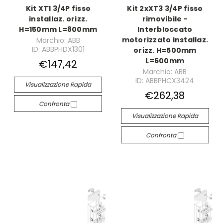
Kit XT1 3/4P fisso
Kit 2xXT3 3/4P fisso
installaz. orizz.
rimovibile -
H=150mm L=800mm
Interbloccato
motorizzato installaz.
Marchio: ABB
ID: ABBPHDX1301
orizz. H=500mm
L=600mm
€147,42
Marchio: ABB
ID: ABBPHCX3424
Visualizzazione Rapida
€262,38
Confronta
Visualizzazione Rapida
Confronta