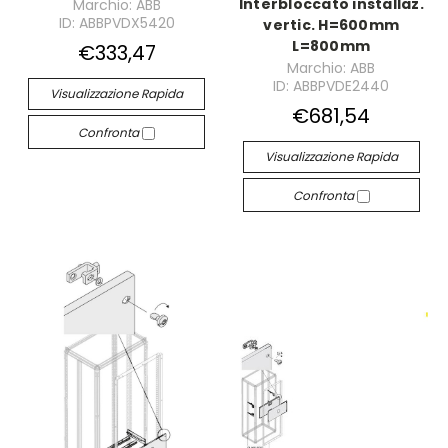
Interbloccato installaz.
Marchio: ABB
ID: ABBPVDX5420
vertic. H=600mm
L=800mm
€333,47
Marchio: ABB
ID: ABBPVDE2440
Visualizzazione Rapida
€681,54
Confronta
Visualizzazione Rapida
Confronta