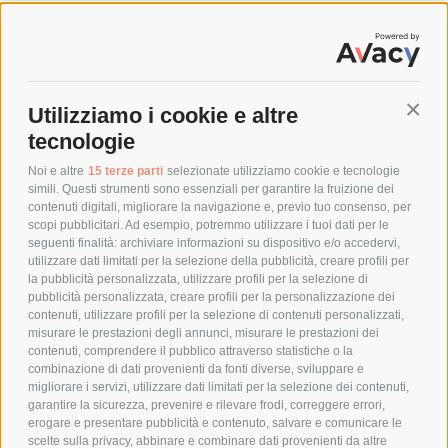
SPEDIZIONI
Utilizziamo i cookie e altre
Conti
COSTI DI SPEDIZIONE
tecnologie
TEMPI DI SPEDIZIONE
POLITICA DI RESO
Noi e altre
15 terze parti
selezionate utilizziamo cookie e tecnologie
simili. Questi strumenti sono essenziali per garantire la fruizione dei
contenuti digitali, migliorare la navigazione e, previo tuo consenso, per
scopi pubblicitari. Ad esempio, potremmo utilizzare i tuoi dati per le
POLICY
seguenti finalità: archiviare informazioni su dispositivo e/o accedervi,
utilizzare dati limitati per la selezione della pubblicità, creare profili per
PRIVACY POLICY
la pubblicità personalizzata, utilizzare profili per la selezione di
pubblicità personalizzata, creare profili per la personalizzazione dei
COOKIE POLICY
contenuti, utilizzare profili per la selezione di contenuti personalizzati,
PAGAMENTI SICURI
misurare le prestazioni degli annunci, misurare le prestazioni dei
contenuti, comprendere il pubblico attraverso statistiche o la
combinazione di dati provenienti da fonti diverse, sviluppare e
migliorare i servizi, utilizzare dati limitati per la selezione dei contenuti,
AZIENDA
garantire la sicurezza, prevenire e rilevare frodi, correggere errori,
erogare e presentare pubblicità e contenuto, salvare e comunicare le
CHI SIAMO
scelte sulla privacy, abbinare e combinare dati provenienti da altre