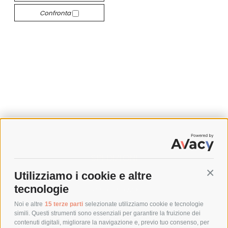
Confronta
SPEDIZIONI
Utilizziamo i cookie e altre
Conti
COSTI DI SPEDIZIONE
tecnologie
TEMPI DI SPEDIZIONE
POLITICA DI RESO
Noi e altre
15 terze parti
selezionate utilizziamo cookie e tecnologie
simili. Questi strumenti sono essenziali per garantire la fruizione dei
contenuti digitali, migliorare la navigazione e, previo tuo consenso, per