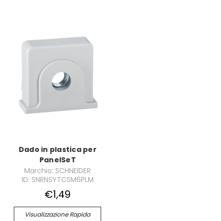
Dado in plastica per
PanelSeT
Marchio: SCHNEIDER
ID: SNRNSYTCSM6PLM
€1,49
Visualizzazione Rapida