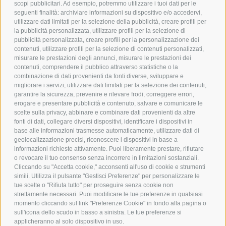
scopi pubblicitari. Ad esempio, potremmo utilizzare i tuoi dati per le
POLICY
seguenti finalità: archiviare informazioni su dispositivo e/o accedervi,
utilizzare dati limitati per la selezione della pubblicità, creare profili per
PRIVACY POLICY
la pubblicità personalizzata, utilizzare profili per la selezione di
pubblicità personalizzata, creare profili per la personalizzazione dei
COOKIE POLICY
contenuti, utilizzare profili per la selezione di contenuti personalizzati,
PAGAMENTI SICURI
misurare le prestazioni degli annunci, misurare le prestazioni dei
contenuti, comprendere il pubblico attraverso statistiche o la
combinazione di dati provenienti da fonti diverse, sviluppare e
migliorare i servizi, utilizzare dati limitati per la selezione dei contenuti,
AZIENDA
garantire la sicurezza, prevenire e rilevare frodi, correggere errori,
erogare e presentare pubblicità e contenuto, salvare e comunicare le
CHI SIAMO
scelte sulla privacy, abbinare e combinare dati provenienti da altre
fonti di dati, collegare diversi dispositivi, identificare i dispositivi in
MARCHI TRATTATI
base alle informazioni trasmesse automaticamente, utilizzare dati di
CONDOMINI
geolocalizzazione precisi, riconoscere i dispositivi in base a
informazioni richieste attivamente. Puoi liberamente prestare, rifiutare
o revocare il tuo consenso senza incorrere in limitazioni sostanziali.
Cliccando su "Accetta cookie," acconsenti all'uso di cookie e strumenti
simili. Utilizza il pulsante "Gestisci Preferenze" per personalizzare le
tue scelte o "Rifiuta tutto" per proseguire senza cookie non
Bonifico
strettamente necessari. Puoi modificare le tue preferenze in qualsiasi
Bancario
momento cliccando sul link "Preferenze Cookie" in fondo alla pagina o
sull'icona dello scudo in basso a sinistra. Le tue preferenze si
applicheranno al solo dispositivo in uso.