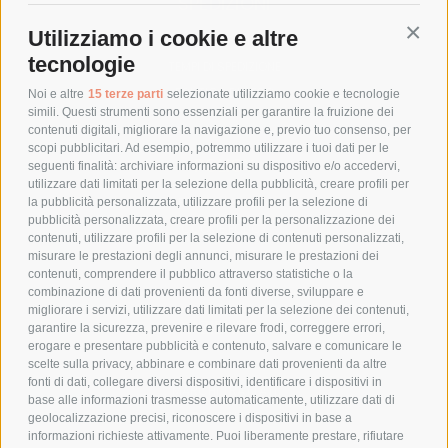
SPEDIZIONI
Utilizziamo i cookie e altre
Conti
COSTI DI SPEDIZIONE
tecnologie
TEMPI DI SPEDIZIONE
POLITICA DI RESO
Noi e altre
15 terze parti
selezionate utilizziamo cookie e tecnologie
simili. Questi strumenti sono essenziali per garantire la fruizione dei
contenuti digitali, migliorare la navigazione e, previo tuo consenso, per
scopi pubblicitari. Ad esempio, potremmo utilizzare i tuoi dati per le
POLICY
seguenti finalità: archiviare informazioni su dispositivo e/o accedervi,
utilizzare dati limitati per la selezione della pubblicità, creare profili per
PRIVACY POLICY
la pubblicità personalizzata, utilizzare profili per la selezione di
pubblicità personalizzata, creare profili per la personalizzazione dei
COOKIE POLICY
contenuti, utilizzare profili per la selezione di contenuti personalizzati,
PAGAMENTI SICURI
misurare le prestazioni degli annunci, misurare le prestazioni dei
contenuti, comprendere il pubblico attraverso statistiche o la
combinazione di dati provenienti da fonti diverse, sviluppare e
migliorare i servizi, utilizzare dati limitati per la selezione dei contenuti,
AZIENDA
garantire la sicurezza, prevenire e rilevare frodi, correggere errori,
erogare e presentare pubblicità e contenuto, salvare e comunicare le
CHI SIAMO
scelte sulla privacy, abbinare e combinare dati provenienti da altre
fonti di dati, collegare diversi dispositivi, identificare i dispositivi in
MARCHI TRATTATI
base alle informazioni trasmesse automaticamente, utilizzare dati di
CONDOMINI
geolocalizzazione precisi, riconoscere i dispositivi in base a
informazioni richieste attivamente. Puoi liberamente prestare, rifiutare