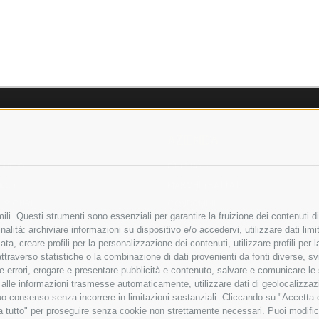
AZIENDA
OLICY
CHI SIAMO
LICY
MARCHI TRATTATI
 SICURI
CONDOMINI
li. Questi strumenti sono essenziali per garantire la fruizione dei contenuti di
alità: archiviare informazioni su dispositivo e/o accedervi, utilizzare dati limita
zata, creare profili per la personalizzazione dei contenuti, utilizzare profili per
raverso statistiche o la combinazione di dati provenienti da fonti diverse, svilu
Bonifico
ere errori, erogare e presentare pubblicità e contenuto, salvare e comunicare le
Bancario
base alle informazioni trasmesse automaticamente, utilizzare dati di geolocalizza
tuo consenso senza incorrere in limitazioni sostanziali. Cliccando su "Accetta co
ta tutto" per proseguire senza cookie non strettamente necessari. Puoi modific