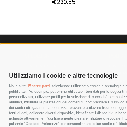
€230,55
SPEDIZIONI
POLICY
COSTI DI SPEDIZIONE
PRIVACY P
TEMPI DI SPEDIZIONE
COOKIE PO
Utilizziamo i cookie e altre tecnologie
POLITICA DI RESO
PAGAMENTI
Noi e altre
15 terze parti
selezionate utilizziamo cookie e tecnologie simi
pubblicitari. Ad esempio, potremmo utilizzare i tuoi dati per le seguenti fin
personalizzata, utilizzare profili per la selezione di pubblicità personaliz
annunci, misurare le prestazioni dei contenuti, comprendere il pubblico att
dei contenuti, garantire la sicurezza, prevenire e rilevare frodi, corregg
fonti di dati, collegare diversi dispositivi, identificare i dispositivi in 
richieste attivamente. Puoi liberamente prestare, rifiutare o revocare il 
pulsante "Gestisci Preferenze" per personalizzare le tue scelte o "Rifiu