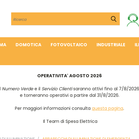
Cerca
IMA
DOMOTICA
FOTOVOLTAICO
INDUSTRIALE
I
OPERATIVITA' AGOSTO 2026
Il
Numero Verde
e il
Servizio Clienti
saranno attivi fino al 7/8/202
e torneranno operativi a partire dal 31/8/2026.
Per maggiori informazioni consulta
questa pagina
.
Il Team di Spesa Elettrica
DI ILLUMINAZIONE
APPARECCHI DI ILLUMINAZIONE DI EMERGENZA