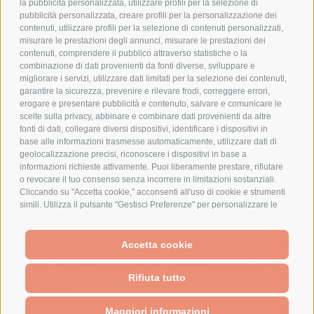
la pubblicità personalizzata, utilizzare profili per la selezione di
pubblicità personalizzata, creare profili per la personalizzazione dei
AZIENDA
contenuti, utilizzare profili per la selezione di contenuti personalizzati,
misurare le prestazioni degli annunci, misurare le prestazioni dei
contenuti, comprendere il pubblico attraverso statistiche o la
CHI SIAMO
combinazione di dati provenienti da fonti diverse, sviluppare e
MARCHI TRATTATI
migliorare i servizi, utilizzare dati limitati per la selezione dei contenuti,
garantire la sicurezza, prevenire e rilevare frodi, correggere errori,
CONDOMINI
erogare e presentare pubblicità e contenuto, salvare e comunicare le
scelte sulla privacy, abbinare e combinare dati provenienti da altre
fonti di dati, collegare diversi dispositivi, identificare i dispositivi in
base alle informazioni trasmesse automaticamente, utilizzare dati di
geolocalizzazione precisi, riconoscere i dispositivi in base a
Bonifico
informazioni richieste attivamente. Puoi liberamente prestare, rifiutare
Bancario
o revocare il tuo consenso senza incorrere in limitazioni sostanziali.
Cliccando su "Accetta cookie," acconsenti all'uso di cookie e strumenti
simili. Utilizza il pulsante "Gestisci Preferenze" per personalizzare le
tue scelte o "Rifiuta tutto" per proseguire senza cookie non
strettamente necessari. Puoi modificare le tue preferenze in qualsiasi
SPESA ELETTRICA SOCIETA CONSORTILE A RESPONSABILITA LIMITATA - VIALE
momento cliccando sul link "Preferenze Cookie" in fondo alla pagina o
Accetta cookie
MILANOFIORI, STRADA 4 - PALAZZO A5 20057, ASSAGO MILANO - PARTITA IVA
sull'icona dello scudo in basso a sinistra. Le tue preferenze si
We use cookies (and other similar technologies) to collect data
E CODICE FISCALE: 08699710961
applicheranno al solo dispositivo in uso.
to improve your shopping experience.
By using our website,
Rifiuta tutto
you're agreeing to the collection of data as described in our
Privacy Policy
.
Powered by
BigCommerce
Created by
Lone Star Templates
Maggiori informazioni