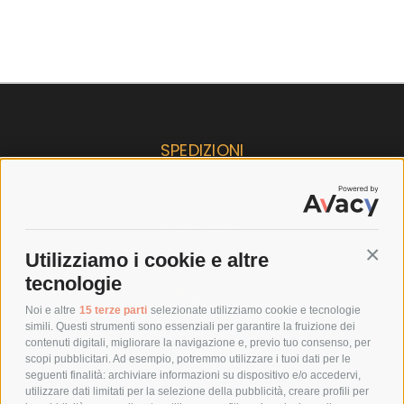
SPEDIZIONI
COSTI DI SPEDIZIONE
TEMPI DI SPEDIZIONE
POLITICA DI RESO
Utilizziamo i cookie e altre
Conti
tecnologie
POLICY
Noi e altre
15 terze parti
selezionate utilizziamo cookie e tecnologie
simili. Questi strumenti sono essenziali per garantire la fruizione dei
PRIVACY POLICY
contenuti digitali, migliorare la navigazione e, previo tuo consenso, per
COOKIE POLICY
scopi pubblicitari. Ad esempio, potremmo utilizzare i tuoi dati per le
seguenti finalità: archiviare informazioni su dispositivo e/o accedervi,
PAGAMENTI SICURI
utilizzare dati limitati per la selezione della pubblicità, creare profili per