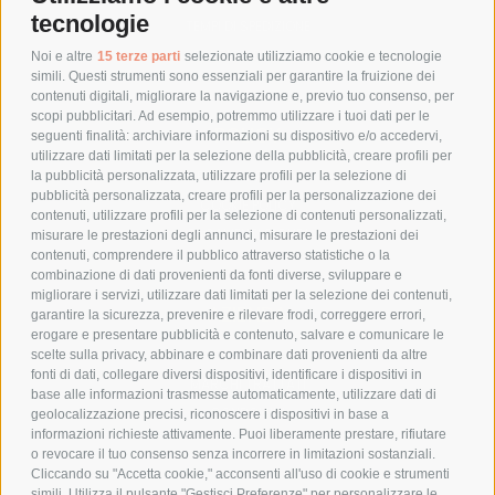
tecnologie
TEMPI DI SPEDIZIONE
POLITICA DI RESO
Noi e altre
15 terze parti
selezionate utilizziamo cookie e tecnologie
simili. Questi strumenti sono essenziali per garantire la fruizione dei
contenuti digitali, migliorare la navigazione e, previo tuo consenso, per
scopi pubblicitari. Ad esempio, potremmo utilizzare i tuoi dati per le
POLICY
seguenti finalità: archiviare informazioni su dispositivo e/o accedervi,
utilizzare dati limitati per la selezione della pubblicità, creare profili per
PRIVACY POLICY
la pubblicità personalizzata, utilizzare profili per la selezione di
pubblicità personalizzata, creare profili per la personalizzazione dei
COOKIE POLICY
contenuti, utilizzare profili per la selezione di contenuti personalizzati,
PAGAMENTI SICURI
misurare le prestazioni degli annunci, misurare le prestazioni dei
contenuti, comprendere il pubblico attraverso statistiche o la
combinazione di dati provenienti da fonti diverse, sviluppare e
migliorare i servizi, utilizzare dati limitati per la selezione dei contenuti,
AZIENDA
garantire la sicurezza, prevenire e rilevare frodi, correggere errori,
erogare e presentare pubblicità e contenuto, salvare e comunicare le
CHI SIAMO
scelte sulla privacy, abbinare e combinare dati provenienti da altre
fonti di dati, collegare diversi dispositivi, identificare i dispositivi in
MARCHI TRATTATI
base alle informazioni trasmesse automaticamente, utilizzare dati di
CONDOMINI
geolocalizzazione precisi, riconoscere i dispositivi in base a
informazioni richieste attivamente. Puoi liberamente prestare, rifiutare
o revocare il tuo consenso senza incorrere in limitazioni sostanziali.
Cliccando su "Accetta cookie," acconsenti all'uso di cookie e strumenti
simili. Utilizza il pulsante "Gestisci Preferenze" per personalizzare le