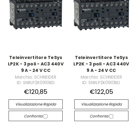
Teleinvertitore TeSys
Teleinvertitore TeSys
LP2K - 3 poli - AC3 440V
LP2K - 3 poli - AC3 440V
9 A - 24 V CC
9 A - 24 V CC
Marchio: SCHNEIDER
Marchio: SCHNEIDER
ID: SNRLP2K0910BD
ID: SNRLP2K0901BD
€120,85
€122,05
Visualizzazione Rapida
Visualizzazione Rapida
Confronta
Confronta