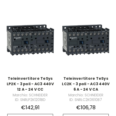
Teleinvertitore TeSys
Teleinvertitore TeSys
LP2K - 3 poli - AC3 440V
LC2K - 3 poli - AC3 440V
12 A - 24 V CC
6 A - 24 V CA
Marchio: SCHNEIDER
Marchio: SCHNEIDER
ID: SNRLP2K1201BD
ID: SNRLC2K0610B7
€142,91
€106,78