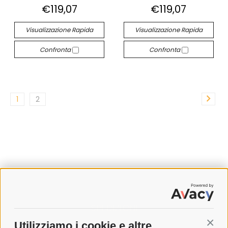
€119,07
€119,07
Visualizzazione Rapida
Visualizzazione Rapida
Confronta
Confronta
1
2
SPEDIZIONI
Utilizziamo i cookie e altre
Conti
COSTI DI SPEDIZIONE