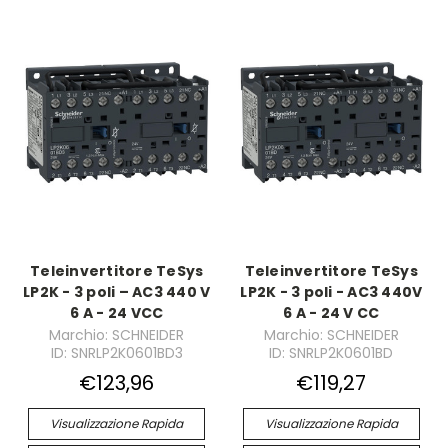
Teleinvertitore TeSys
Teleinvertitore TeSys
LP2K - 3 poli – AC3 440 V
LP2K - 3 poli - AC3 440V
6 A - 24 VCC
6 A - 24 V CC
Marchio: SCHNEIDER
Marchio: SCHNEIDER
ID: SNRLP2K0601BD3
ID: SNRLP2K0601BD
€123,96
€119,27
Visualizzazione Rapida
Visualizzazione Rapida