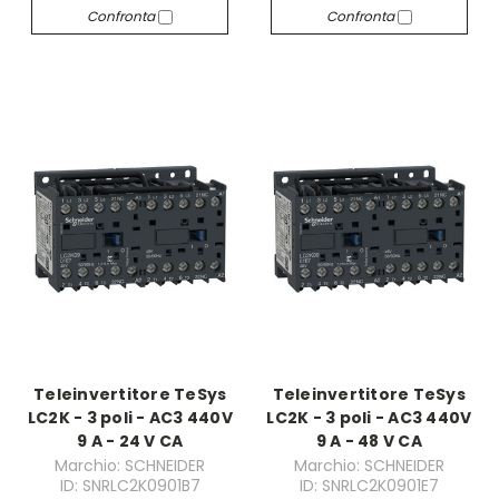
Confronta
Confronta
Teleinvertitore TeSys
Teleinvertitore TeSys
LC2K - 3 poli - AC3 440V
LC2K - 3 poli - AC3 440V
9 A - 24 V CA
9 A - 48 V CA
Marchio: SCHNEIDER
Marchio: SCHNEIDER
ID: SNRLC2K0901B7
ID: SNRLC2K0901E7