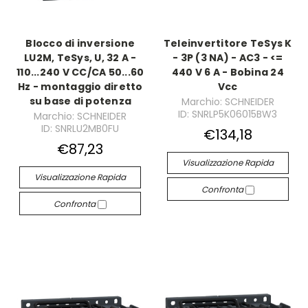
Blocco di inversione
Teleinvertitore TeSys K
LU2M, TeSys, U, 32 A -
- 3P (3 NA) - AC3 - <=
110...240 V CC/CA 50...60
440 V 6 A - Bobina 24
Hz - montaggio diretto
Vcc
su base di potenza
Marchio: SCHNEIDER
ID: SNRLP5K06015BW3
Marchio: SCHNEIDER
ID: SNRLU2MB0FU
€134,18
€87,23
Visualizzazione Rapida
Visualizzazione Rapida
Confronta
Confronta